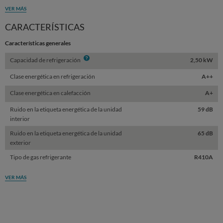
VER MÁS
CARACTERÍSTICAS
Características generales
Info
Capacidad de refrigeración
2,50 kW
Clase energética en refrigeración
A++
Clase energética en calefacción
A+
Ruido en la etiqueta energética de la unidad
59 dB
interior
Ruido en la etiqueta energética de la unidad
65 dB
exterior
Tipo de gas refrigerante
R410A
VER MÁS