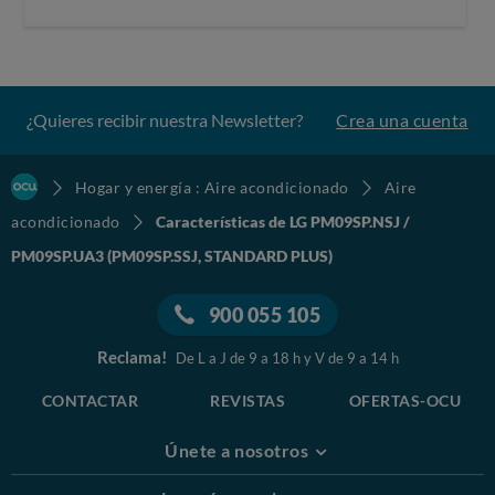
¿Quieres recibir nuestra Newsletter?
Crea una cuenta
Hogar y energía : Aire acondicionado
Aire
acondicionado
Características de LG PM09SP.NSJ /
PM09SP.UA3 (PM09SP.SSJ, STANDARD PLUS)
900 055 105
Reclama!
De L a J de 9 a 18 h y V de 9 a 14 h
CONTACTAR
REVISTAS
OFERTAS-OCU
Únete a nosotros