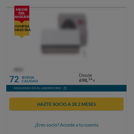
MEJOR
DEL
ANÁLISIS
COMPRA
MAESTRA
OCU
Desde
72
BUENA
14
698,
CALIDAD
€
ANALIZADO EN EL LABORATORIO
HAZTE SOCIO A 2€ 2 MESES
¿Eres socio? Accede a tu cuenta