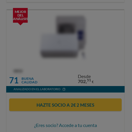
MEJOR
DEL
ANÁLISIS
OCU
Desde
71
BUENA
51
702,
CALIDAD
€
ANALIZADO EN EL LABORATORIO
HAZTE SOCIO A 2€ 2 MESES
¿Eres socio? Accede a tu cuenta