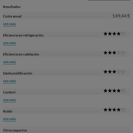
Resultados
149,44 €
Coste anual
VER MÁS
4
Eficiencia en refrigeración
Sta
VER MÁS
3
Eficiencia en calefación
Sta
VER MÁS
3
Deshumidificación
Sta
VER MÁS
4
Confort
Sta
VER MÁS
4
Ruido
Sta
VER MÁS
Otros aspectos