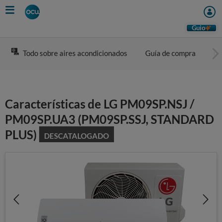
Skip
to
main
Guio
content
Todo sobre aires acondicionados
Guía de compra
Co
Características de LG PM09SP.NSJ /
PM09SP.UA3 (PM09SP.SSJ, STANDARD
PLUS)
DESCATALOGADO