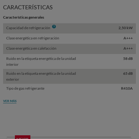
CARACTERÍSTICAS
Características generales
Info
Capacidad de refrigeración
2,50 kW
Clase energética en refrigeración
A+++
Clase energética en calefacción
A+++
Ruido en la etiqueta energética de la unidad
58 dB
interior
Ruido en la etiqueta energética de la unidad
65 dB
exterior
Tipo de gas refrigerante
R410A
VER MÁS