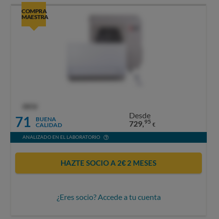
COMPRA
MAESTRA
OCU
Desde
71
BUENA
95
729,
CALIDAD
€
ANALIZADO EN EL LABORATORIO
HAZTE SOCIO A 2€ 2 MESES
¿Eres socio? Accede a tu cuenta