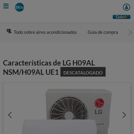
Skip
to
main
Guio
content
Todo sobre aires acondicionados
Guía de compra
Co
Características de LG H09AL
NSM/H09AL UE1
DESCATALOGADO