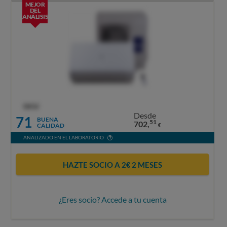
MEJOR
DEL
ANÁLISIS
OCU
Desde
71
BUENA
51
702,
CALIDAD
€
ANALIZADO EN EL LABORATORIO
HAZTE SOCIO A 2€ 2 MESES
¿Eres socio? Accede a tu cuenta