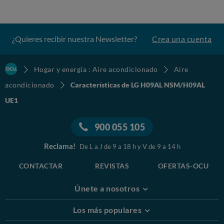
¿Quieres recibir nuestra Newsletter?
Crea una cuenta
Hogar y energía : Aire acondicionado
Aire
acondicionado
Características de LG H09AL NSM/H09AL
UE1
900 055 105
Reclama!
De L a J de 9 a 18 h y V de 9 a 14 h
CONTACTAR
REVISTAS
OFERTAS-OCU
Únete a nosotros
Los más populares