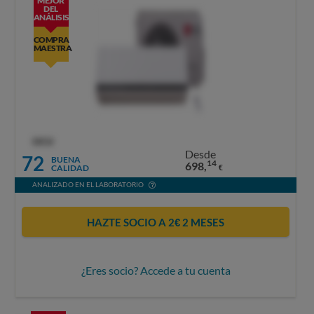
MEJOR
DEL
ANÁLISIS
COMPRA
MAESTRA
OCU
Desde
72
BUENA
14
698,
CALIDAD
€
ANALIZADO EN EL LABORATORIO
HAZTE SOCIO A 2€ 2 MESES
¿Eres socio? Accede a tu cuenta