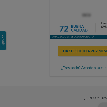
OCU
Des
72
BUENA
698
CALIDAD
ANALIZADO EN EL LABORATORIO
HAZTE SOCIO A 2€ 2 MES
¿Eres socio? Accede a tu cue