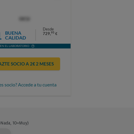
OCU
Desde
1
BUENA
95
729,
€
CALIDAD
EN EL LABORATORIO
AZTE SOCIO A 2€ 2 MESES
es socio? Accede a tu cuenta