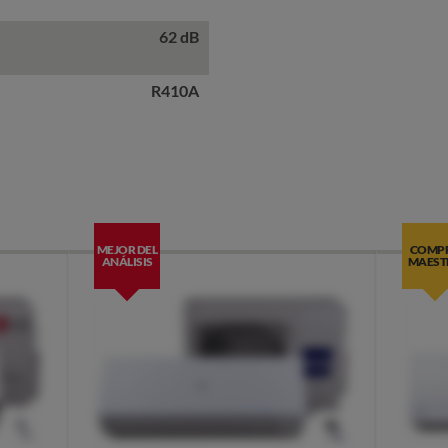
62 dB
R410A
MEJOR DEL
COMP
ANÁLISIS
MAEST