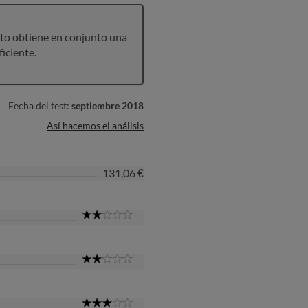
to obtiene en conjunto una
ficiente.
Fecha del test:
septiembre 2018
Así hacemos el análisis
131,06 €
2
Star
2
Star
3