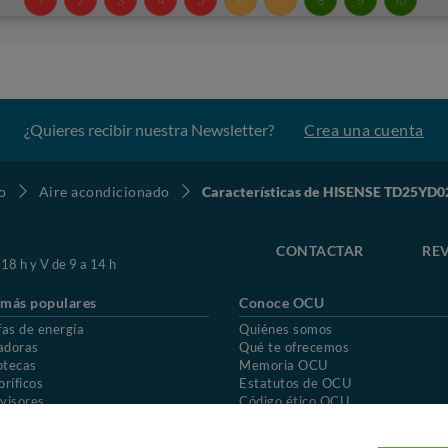
¿Quieres recibir nuestra Newsletter?
Crea una cuenta
o
Aire acondicionado
Características de HISENSE TD25YD0
CONTACTAR
REV
 18 h y V de 9 a 14 h
 más populares
Conoce OCU
fas de energía
Quiénes somos
adoras
Qué te ofrecemos
otecas
Memoria OCU
oríficos
Estatutos de OCU
visores
Código ético OCU
chones
Preguntas frecuentes