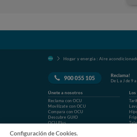
Hogar y energía : Aire acondicionad
Reclama!
900 055 105
De L a J de 9 a
Únete a nosotros
Los
Reclama con OCU
Tari
Movilízate con OCU
Lav
Compara con OCU
Hip
Descubre GUIO
Frig
OCU Plus
Tele
Trabajar en OCU
Col
Configuración de Cookies.