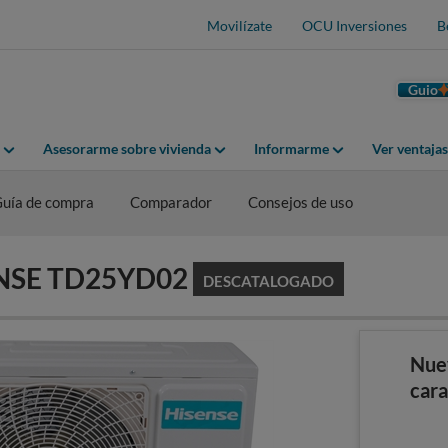
Movilízate
OCU Inversiones
B
Guio
Asesorarme sobre vivienda
Informarme
Ver ventaja
uía de compra
Comparador
Consejos de uso
SENSE TD25YD02
DESCATALOGADO
Nue
cara