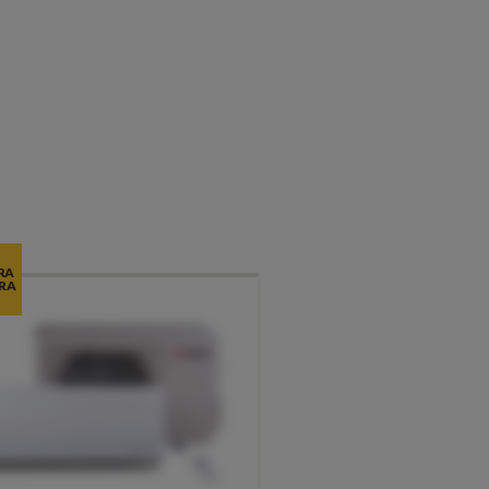
RA
RA