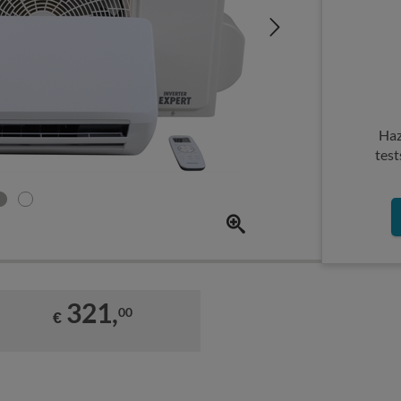
Haz
test
321,
00
€