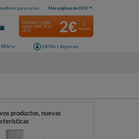
eneficios para socios
Más páginas de OCU
2€
Compara y elige
2
mejor: ÚNETE A
meses
OCU
s OCU
ENTRA
|
Regístrate
vos productos, nuevas
cterísticas