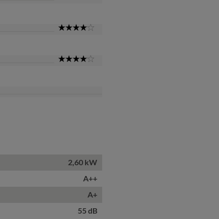
Star
4
Star
4
Star
2,60 kW
A++
A+
55 dB