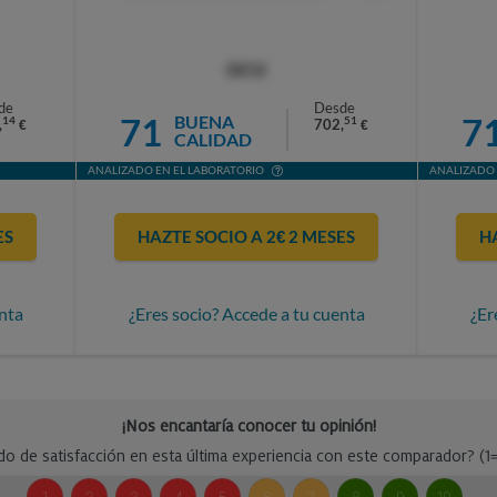
OCU
de
Desde
71
7
BUENA
14
51
,
702,
€
€
CALIDAD
ANALIZADO EN EL LABORATORIO
ANALIZADO 
ES
HAZTE SOCIO A 2€ 2 MESES
H
nta
¿Eres socio? Accede a tu cuenta
¿Er