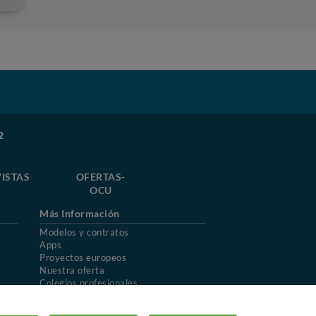
2
ISTAS
OFERTAS-
OCU
Más Información
Modelos y contratos
Apps
Proyectos europeos
Nuestra oferta
Colegios profesionales
Mapa del sitio