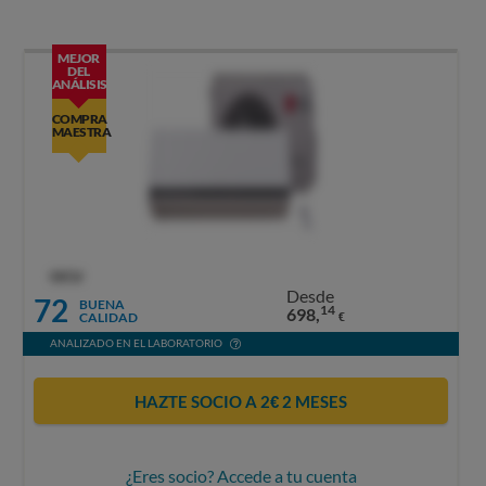
MEJOR
DEL
ANÁLISIS
COMPRA
MAESTRA
OCU
Desde
72
BUENA
14
698,
CALIDAD
€
ANALIZADO EN EL LABORATORIO
HAZTE SOCIO A 2€ 2 MESES
¿Eres socio? Accede a tu cuenta