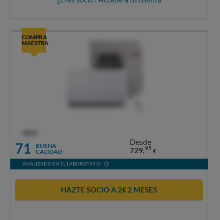
COMPRA
MAESTRA
OCU
Desde
71
BUENA
95
729,
CALIDAD
€
ANALIZADO EN EL LABORATORIO
HAZTE SOCIO A 2€ 2 MESES