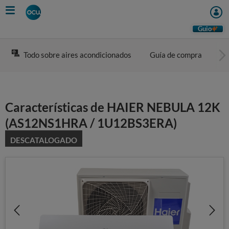
Skip
to
main
Guio
content
Todo sobre aires acondicionados
Guía de compra
Co
Características de HAIER NEBULA 12K
(AS12NS1HRA / 1U12BS3ERA)
DESCATALOGADO