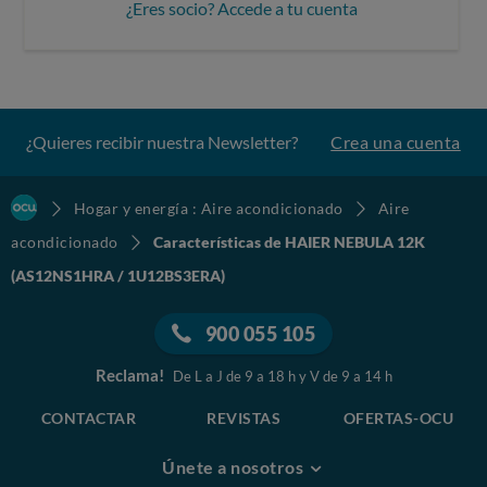
¿Eres socio? Accede a tu cuenta
¿Quieres recibir nuestra Newsletter?
Crea una cuenta
Hogar y energía : Aire acondicionado
Aire
acondicionado
Características de HAIER NEBULA 12K
(AS12NS1HRA / 1U12BS3ERA)
900 055 105
Reclama!
De L a J de 9 a 18 h y V de 9 a 14 h
CONTACTAR
REVISTAS
OFERTAS-OCU
Únete a nosotros