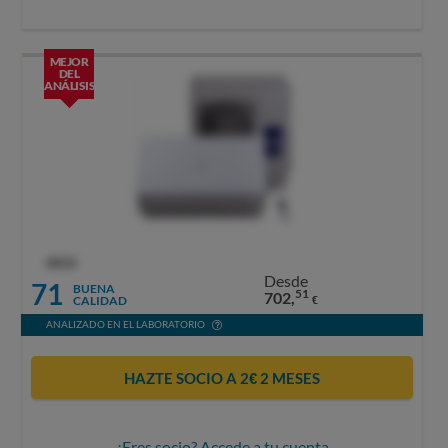
MEJOR
DEL
ANÁLISIS
OCU
Desde
71
BUENA
51
702,
CALIDAD
€
ANALIZADO EN EL LABORATORIO
HAZTE SOCIO A 2€ 2 MESES
¿Eres socio? Accede a tu cuenta