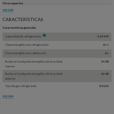
Otros aspectos
VER MÁS
CARACTERÍSTICAS
Características generales
Info
Capacidad de refrigeración
3,60 kW
Clase energética en refrigeración
A++
Clase energética en calefacción
A+
Ruido en la etiqueta energética de la unidad
54 dB
interior
Ruido en la etiqueta energética de la unidad
62 dB
exterior
Tipo de gas refrigerante
R410A
VER MÁS