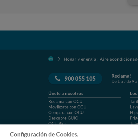
Hogar y energía : Aire acondicionad
Reclama!
900 055 105
De L a J de 9 a
Únete a nosotros
Los
Reclama con OCU
Tari
Movilízate con OCU
Lav
Compara con OCU
Hip
Descubre GUIO
Frig
OCU Plus
Tele
Trabajar en OCU
Col
Configuración de Cookies.