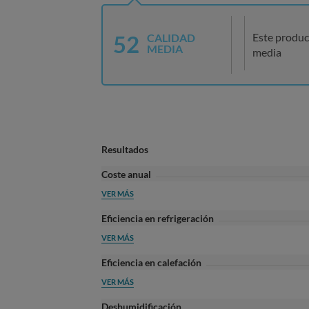
52
Este produc
CALIDAD
MEDIA
media
Resultados
Coste anual
VER MÁS
Eficiencia en refrigeración
VER MÁS
Eficiencia en calefación
VER MÁS
Deshumidificación