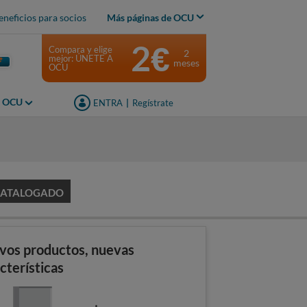
eneficios para socios
Más páginas de OCU
2€
Compara y elige
2
mejor: ÚNETE A
meses
OCU
s OCU
ENTRA
|
Regístrate
CATALOGADO
vos productos, nuevas
cterísticas