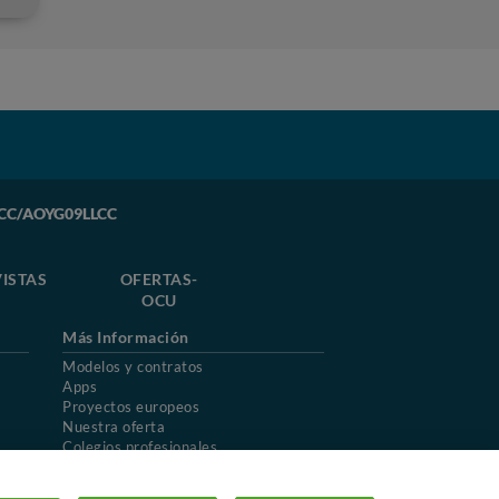
LLCC/AOYG09LLCC
ISTAS
OFERTAS-
OCU
Más Información
Modelos y contratos
Apps
Proyectos europeos
Nuestra oferta
Colegios profesionales
Mapa del sitio