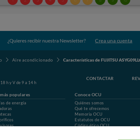
¿Quieres recibir nuestra Newsletter?
Crea una cuenta
o
Aire acondicionado
Características de FUJITSU ASYG09
CONTACTAR
REV
 18 h y V de 9 a 14 h
 más populares
Conoce OCU
fas de energía
Quiénes somos
adoras
Qué te ofrecemos
otecas
Memoria OCU
oríficos
Estatutos de OCU
visores
Código ético OCU
chones
Preguntas frecuentes