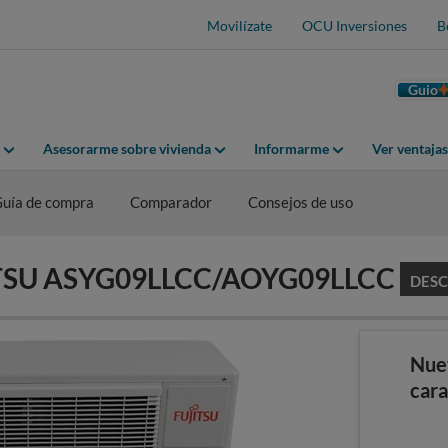
Movilízate
OCU Inversiones
B
Guio
Asesorarme sobre vivienda
Informarme
Ver ventaja
uía de compra
Comparador
Consejos de uso
UJITSU ASYG09LLCC/AOYG09LLCC
DES
Nue
cara