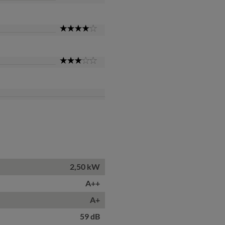
Star
4
Star
3
Star
2,50 kW
A++
A+
59 dB