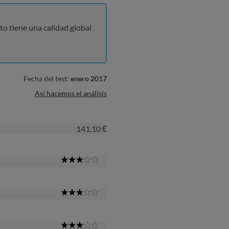
to tiene una calidad global
Fecha del test:
enero 2017
Así hacemos el análisis
141,10 €
3
Star
3
Star
3