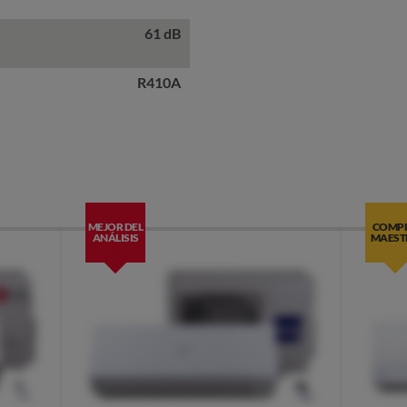
61 dB
R410A
MEJOR DEL
COMP
ANÁLISIS
MAEST