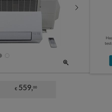
Haz
test
559,
00
€