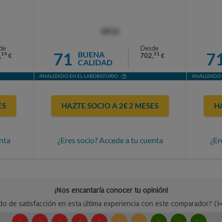
OCU
de
Desde
71
7
BUENA
14
51
,
702,
€
€
CALIDAD
ANALIZADO EN EL LABORATORIO
ANALIZADO 
ES
HAZTE SOCIO A 2€ 2 MESES
H
nta
¿Eres socio? Accede a tu cuenta
¿Er