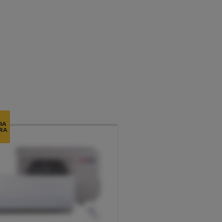
RA
RA