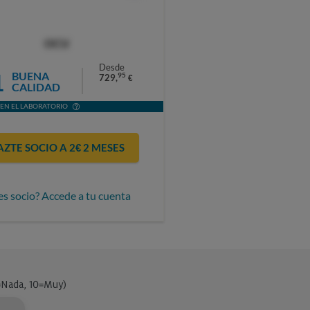
OCU
Desde
1
BUENA
95
729,
€
CALIDAD
EN EL LABORATORIO
AZTE SOCIO A 2€ 2 MESES
es socio? Accede a tu cuenta