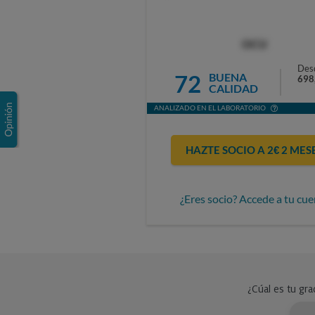
OCU
Des
72
BUENA
698
CALIDAD
ANALIZADO EN EL LABORATORIO
HAZTE SOCIO A 2€ 2 MES
¿Eres socio? Accede a tu cue