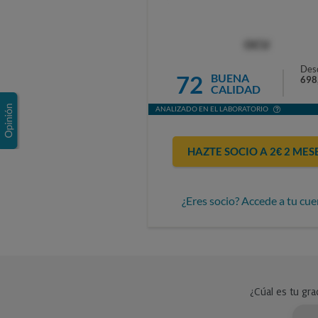
OCU
Des
72
BUENA
698
CALIDAD
ANALIZADO EN EL LABORATORIO
HAZTE SOCIO A 2€ 2 MES
¿Eres socio? Accede a tu cue