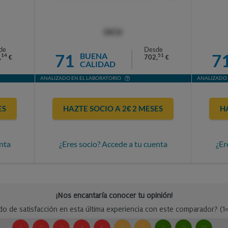
OCU
de
Desde
71
7
BUENA
14
51
,
702,
€
€
CALIDAD
ANALIZADO EN EL LABORATORIO
ANALIZADO 
ES
HAZTE SOCIO A 2€ 2 MESES
H
nta
¿Eres socio? Accede a tu cuenta
¿Er