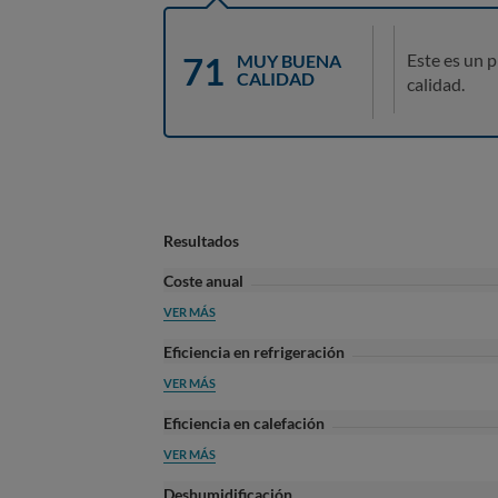
71
Este es un 
MUY BUENA
CALIDAD
calidad.
Resultados
Coste anual
VER MÁS
Eficiencia en refrigeración
VER MÁS
Eficiencia en calefación
VER MÁS
Deshumidificación