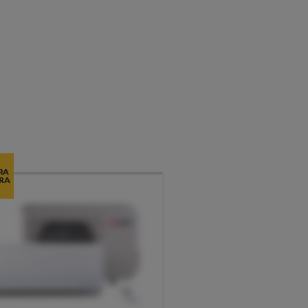
RA
RA