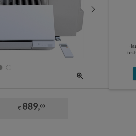
Haz
test
889,
00
€