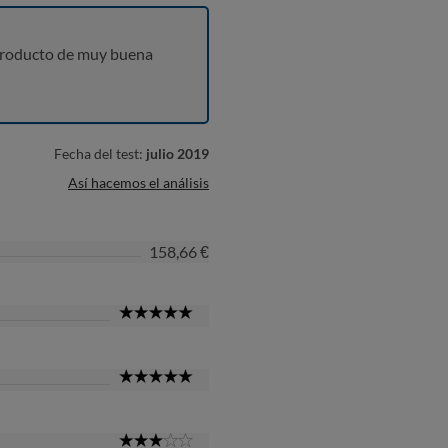
producto de muy buena
Fecha del test:
julio 2019
Así hacemos el análisis
158,66 €
5
Star
5
Star
3