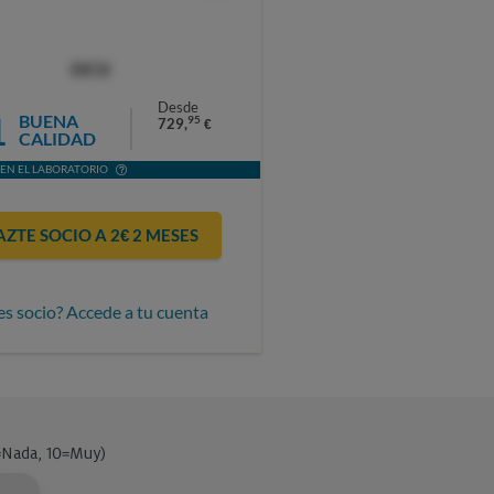
OCU
Desde
1
BUENA
95
729,
€
CALIDAD
EN EL LABORATORIO
AZTE SOCIO A 2€ 2 MESES
es socio? Accede a tu cuenta