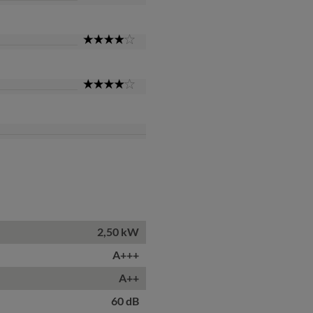
Star
4
Star
4
Star
2,50 kW
A+++
A++
60 dB