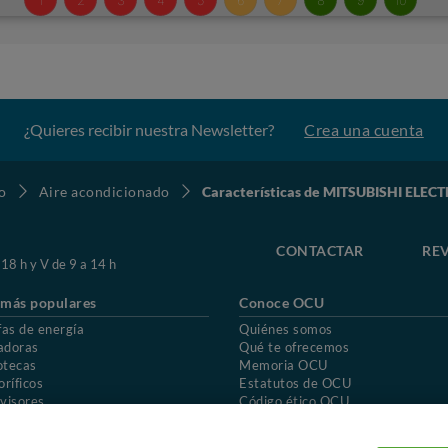
¿Quieres recibir nuestra Newsletter?
Crea una cuenta
o
Aire acondicionado
Características de MITSUBISHI ELE
CONTACTAR
REV
 18 h y V de 9 a 14 h
 más populares
Conoce OCU
fas de energía
Quiénes somos
adoras
Qué te ofrecemos
otecas
Memoria OCU
oríficos
Estatutos de OCU
visores
Código ético OCU
chones
Preguntas frecuentes