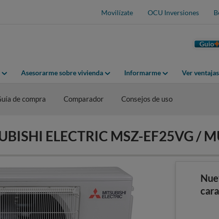
Movilízate
OCU Inversiones
B
Guio
Asesorarme sobre vivienda
Informarme
Ver ventaja
uía de compra
Comparador
Consejos de uso
ITSUBISHI ELECTRIC MSZ-EF25VG / 
Nue
cara