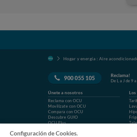
Hogar y energía : Aire acondicionad
Reclama!
900 055 105
De L a J de 9 a
Únete a nosotros
Los
Reclama con OCU
Tari
Movilízate con OCU
Lav
Compara con OCU
Hip
Descubre GUIO
Frig
OCU Plus
Tele
Trabajar en OCU
Col
Configuración de Cookies.