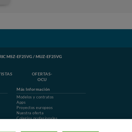
CTRIC MSZ-EF25VG / MUZ-EF25VG
ISTAS
OFERTAS-
OCU
Más Información
Modelos y contratos
Apps
Proyectos europeos
Nuestra oferta
Colegios profesionales
Mapa del sitio