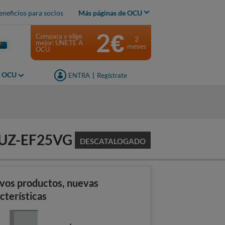
eneficios para socios
Más páginas de OCU
2€
Compara y elige
2
mejor: ÚNETE A
meses
OCU
s OCU
ENTRA
|
Regístrate
MUZ-EF25VG
DESCATALOGADO
vos productos, nuevas
cterísticas