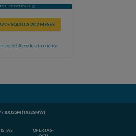
EN EL LABORATORIO
AZTE SOCIO A 2€ 2 MESES
es socio? Accede a tu cuenta
W / RXJ25M (TXJ25MW)
ISTAS
OFERTAS-
OCU