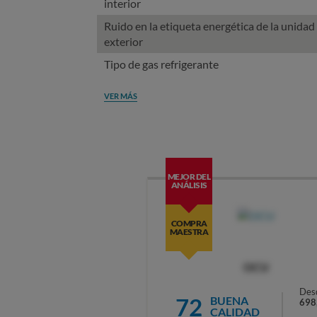
interior
Ruido en la etiqueta energética de la unidad
exterior
Tipo de gas refrigerante
VER MÁS
MEJOR DEL
ANÁLISIS
COMPRA
MAESTRA
OCU
Des
72
BUENA
698
CALIDAD