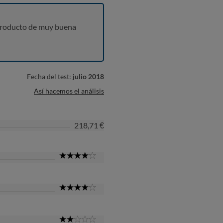
producto de muy buena
Fecha del test:
julio 2018
Así hacemos el análisis
218,71 €
4
Star
4
Star
2