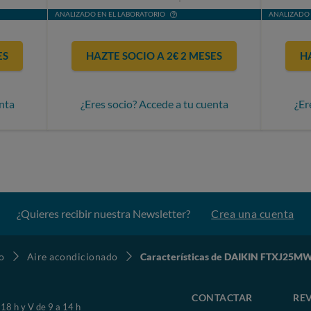
ANALIZADO EN EL LABORATORIO
ANALIZADO 
ES
HAZTE SOCIO A 2€ 2 MESES
H
nta
¿Eres socio? Accede a tu cuenta
¿Er
¿Quieres recibir nuestra Newsletter?
Crea una cuenta
o
Aire acondicionado
Características de DAIKIN FTXJ25M
CONTACTAR
REV
 18 h y V de 9 a 14 h