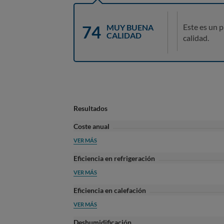
74
Este es un 
MUY BUENA
CALIDAD
calidad.
Resultados
Coste anual
VER MÁS
Eficiencia en refrigeración
VER MÁS
Eficiencia en calefación
VER MÁS
Deshumidificación