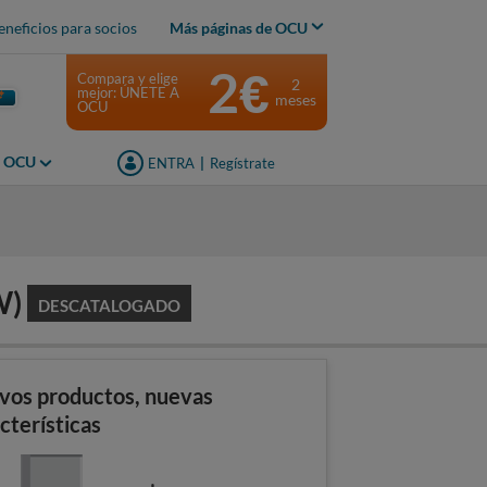
eneficios para socios
Más páginas de OCU
2€
Compara y elige
2
mejor: ÚNETE A
meses
OCU
s OCU
ENTRA
|
Regístrate
W)
DESCATALOGADO
vos productos, nuevas
cterísticas