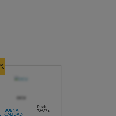
RA
RA
OCU
Desde
1
BUENA
95
729,
€
CALIDAD