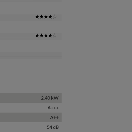
Star
4
Star
4
Star
2,40 kW
A+++
A++
54 dB