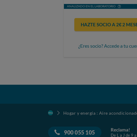
ANALIZADO EN EL LABORATORIO
HAZTE SOCIO A 2€ 2 MES
¿Eres socio? Accede a tu cue
Hogar y energía : Aire acondicionad
Reclama!
900 055 105
De L a J de 9 a