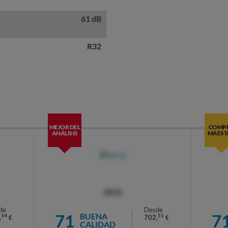
61 dB
R32
MEJOR DEL
COMP
ANÁLISIS
MAEST
OCU
de
Desde
71
7
BUENA
14
51
,
702,
€
€
CALIDAD