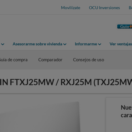
Movilízate
OCU Inversiones
B
Guio
Asesorarme sobre vivienda
Informarme
Ver ventaja
uía de compra
Comparador
Consejos de uso
AIKIN FTXJ25MW / RXJ25M (TXJ25M
Nue
cara