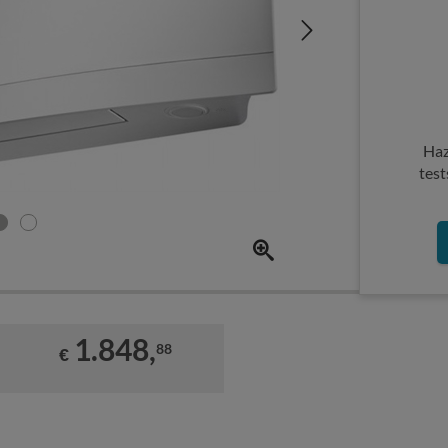
Haz
test
1.848,
88
€