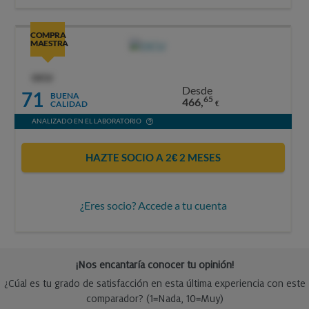
COMPRA
MAESTRA
OCU
Desde
71
BUENA
65
466,
CALIDAD
€
ANALIZADO EN EL LABORATORIO
HAZTE SOCIO A 2€ 2 MESES
¿Eres socio? Accede a tu cuenta