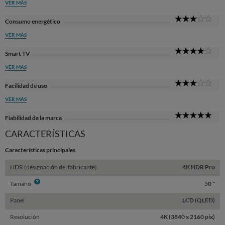
VER MÁS
3
Consumo energético
Sta
VER MÁS
4
Smart TV
Sta
VER MÁS
3
Facilidad de uso
Sta
VER MÁS
5
Fiabilidad de la marca
Sta
CARACTERÍSTICAS
Características principales
HDR (designación del fabricante)
4K HDR Pro
Info
Tamaño
50 "
Panel
LCD (QLED)
Resolución
4K (3840 x 2160 pix)