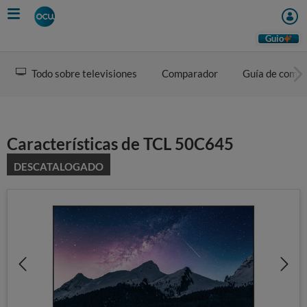
Skip
to
main
Guio
content
Todo sobre televisiones
Comparador
Guía de comp
Características de TCL 50C645
DESCATALOGADO