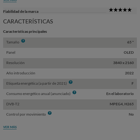
5
Fiabilidad de la marca
Sta
CARACTERÍSTICAS
Características principales
Info
Tamaño
65 "
Panel
OLED
Resolución
3840 x 2160
Año introducción
2022
Info
Etiqueta energética (a partir de 2021)
F
Info
Consumo energético anual (anunciado)
En el laboratorio
DVB-T2
MPEG4, H265
Info
Control por movimiento
No
VER MÁS