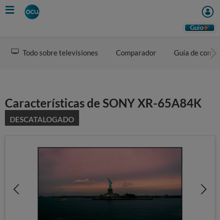
Skip
to
main
Guio
content
Todo sobre televisiones
Comparador
Guía de comp
Características de SONY XR-65A84K
DESCATALOGADO