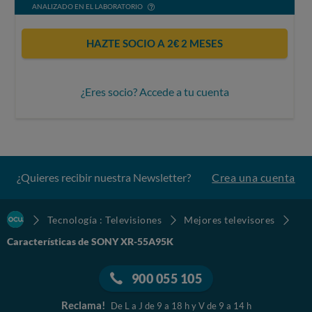
ANALIZADO EN EL LABORATORIO
HAZTE SOCIO A 2€ 2 MESES
¿Eres socio? Accede a tu cuenta
¿Quieres recibir nuestra Newsletter?
Crea una cuenta
Tecnología : Televisiones
Mejores televisores
Características de SONY XR-55A95K
900 055 105
Reclama!
De L a J de 9 a 18 h y V de 9 a 14 h