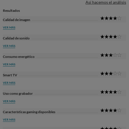
Así hacemos el análisis
Resultados
4
Calidad de imagen
Sta
VER MÁS
4
Calidad de sonido
Sta
VER MÁS
3
Consumo energético
Sta
VER MÁS
3
Smart TV
Sta
VER MÁS
4
Uso como grabador
Sta
VER MÁS
4
Características gaming disponibles
Sta
VER MÁS
4