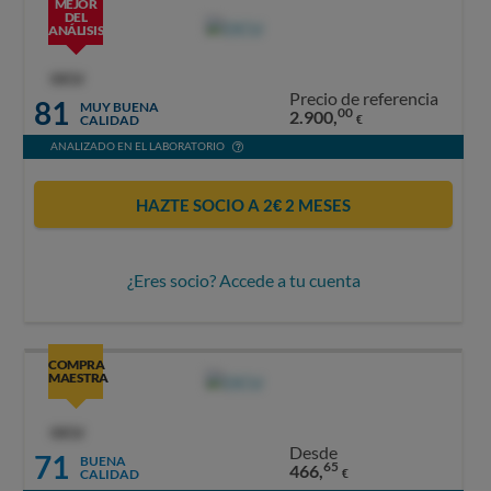
MEJOR
DEL
ANÁLISIS
OCU
Precio de referencia
81
MUY BUENA
00
2.900,
CALIDAD
€
ANALIZADO EN EL LABORATORIO
HAZTE SOCIO A 2€ 2 MESES
¿Eres socio? Accede a tu cuenta
COMPRA
MAESTRA
OCU
Desde
71
BUENA
65
466,
CALIDAD
€