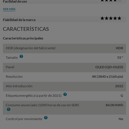
Facilidad de uso
Sta
VER MÁS
5
Fiabilidad de la marca
Sta
CARACTERÍSTICAS
Características principales
HDR (designación del fabricante)
HDR
Info
Tamaño
55 "
Panel
OLED (QD-OLED)
Resolución
4K (3840 x 2160 pix)
Año introducción
2022
Info
Etiqueta energética (a partir de 2021)
G
Consumo anunciado (1000 horas de uso en SDR)
84,00 KWh
Info
Info
Control por movimiento
No