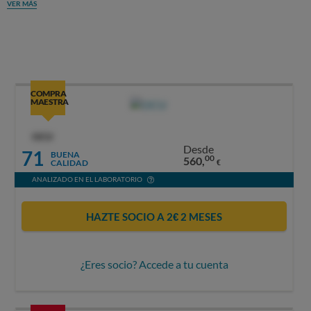
VER MÁS
COMPRA
MAESTRA
OCU
Desde
71
BUENA
00
560,
CALIDAD
€
ANALIZADO EN EL LABORATORIO
HAZTE SOCIO A 2€ 2 MESES
¿Eres socio? Accede a tu cuenta