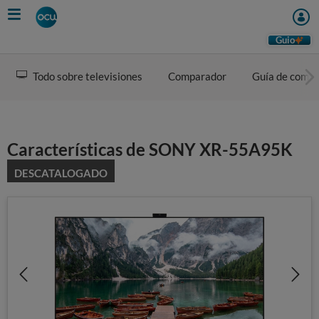
Skip
to
main
Guio
content
Todo sobre televisiones
Comparador
Guía de comp
Características de SONY XR-55A95K
DESCATALOGADO