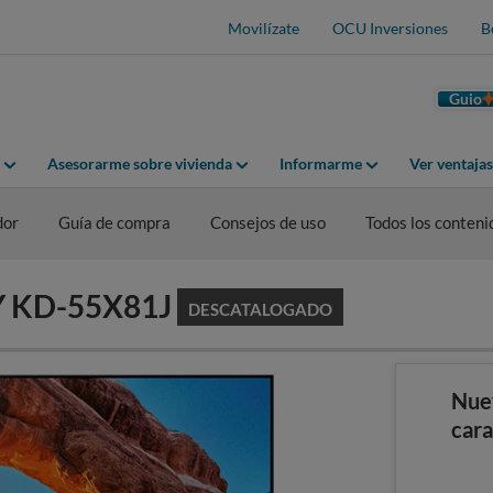
Movilízate
OCU Inversiones
B
Guio
Asesorarme sobre vivienda
Informarme
Ver ventaja
dor
Guía de compra
Consejos de uso
Todos los conteni
NY KD-55X81J
DESCATALOGADO
Nue
cara