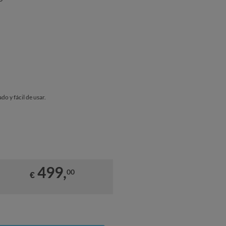
do y fácil de usar.
499,
00
€