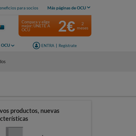
eneficios para socios
Más páginas de OCU
2€
Compara y elige
2
mejor: ÚNETE A
meses
OCU
s OCU
ENTRA
|
Regístrate
dos
vos productos, nuevas
cterísticas