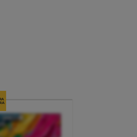
RA
RA