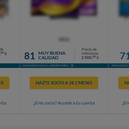
OCU
de
Precio de
81
7
MUY BUENA
00
referencia
,
€
CALIDAD
00
2.900,
€
ANALIZADO EN EL LABORATORIO
ANALIZADO 
ES
HAZTE SOCIO A 2€ 2 MESES
H
nta
¿Eres socio? Accede a tu cuenta
¿Er