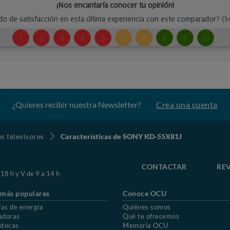
¿Quieres recibir nuestra Newsletter?
Crea una cuenta
s televisores
Características de SONY KD-55X81J
CONTACTAR
REV
 18 h y V de 9 a 14 h
 más populares
Conoce OCU
fas de energía
Quiénes somos
adoras
Qué te ofrecemos
otecas
Memoria OCU