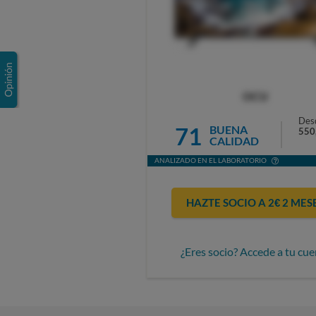
OCU
Des
71
BUENA
550
CALIDAD
ANALIZADO EN EL LABORATORIO
HAZTE SOCIO A 2€ 2 MES
¿Eres socio? Accede a tu cue