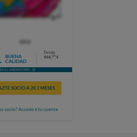
OCU
Desde
1
BUENA
65
466,
€
CALIDAD
EN EL LABORATORIO
AZTE SOCIO A 2€ 2 MESES
es socio? Accede a tu cuenta