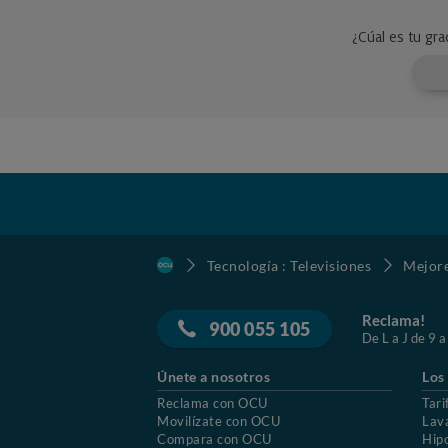
Tecnología : Televisiones
Mejore
Reclama!
900 055 105
De L a J de 9 a
Únete a nosotros
Los
Reclama con OCU
Tari
Movilízate con OCU
Lav
Compara con OCU
Hip