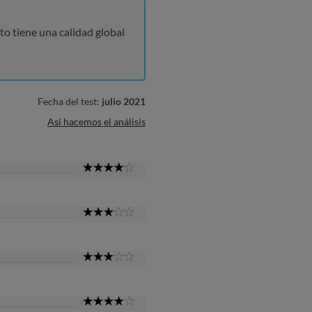
to tiene una calidad global
Fecha del test:
julio 2021
Así hacemos el análisis
4
Star
3
Star
3
Star
4