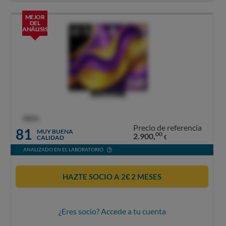
MEJOR
DEL
ANÁLISIS
OCU
Precio de referencia
81
MUY BUENA
00
2.900,
CALIDAD
€
ANALIZADO EN EL LABORATORIO
HAZTE SOCIO A 2€ 2 MESES
¿Eres socio? Accede a tu cuenta