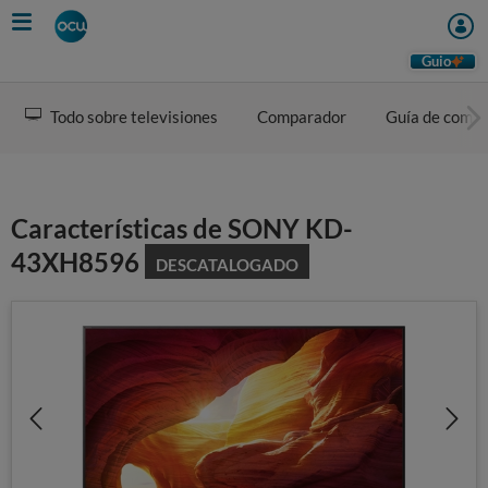
Skip
to
main
Guio
content
Todo sobre televisiones
Comparador
Guía de comp
Características de SONY KD-
43XH8596
DESCATALOGADO