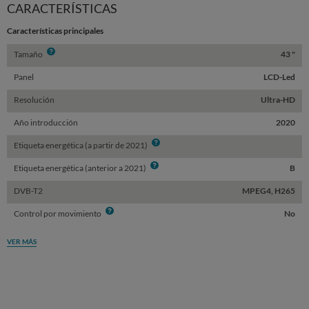
CARACTERÍSTICAS
Características principales
Info
Tamaño
43 "
Panel
LCD-Led
Resolución
Ultra-HD
Año introducción
2020
Info
Etiqueta energética (a partir de 2021)
Info
Etiqueta energética (anterior a 2021)
B
DVB-T2
MPEG4, H265
Info
Control por movimiento
No
VER MÁS