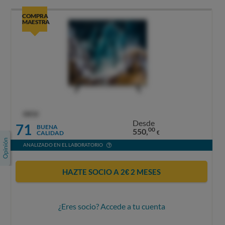
COMPRA
MAESTRA
OCU
Desde
71
BUENA
00
550,
CALIDAD
€
ANALIZADO EN EL LABORATORIO
HAZTE SOCIO A 2€ 2 MESES
¿Eres socio? Accede a tu cuenta