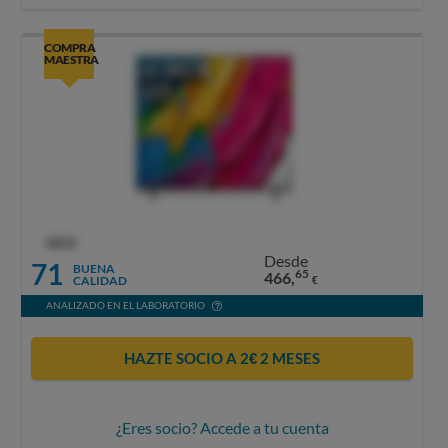
COMPRA
MAESTRA
OCU
Desde
71
BUENA
65
466,
CALIDAD
€
ANALIZADO EN EL LABORATORIO
HAZTE SOCIO A 2€ 2 MESES
¿Eres socio? Accede a tu cuenta