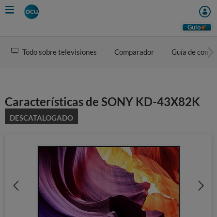
Skip
to
main
Guio
content
Todo sobre televisiones
Comparador
Guía de comp
Características de SONY KD-43X82K
DESCATALOGADO