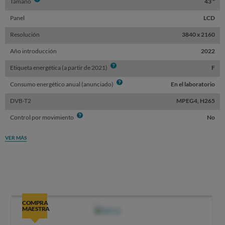
Info
Tamaño
43 "
Panel
LCD
Resolución
3840 x 2160
Año introducción
2022
Info
Etiqueta energética (a partir de 2021)
F
Info
Consumo energético anual (anunciado)
En el laboratorio
DVB-T2
MPEG4, H265
Info
Control por movimiento
No
VER MÁS
COMPRA
MAESTRA