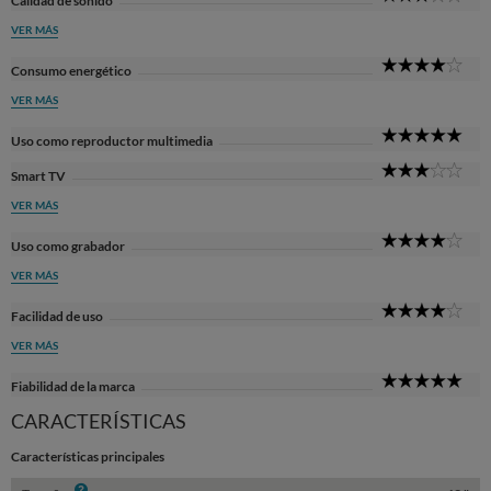
Calidad de sonido
Sta
VER MÁS
4
Consumo energético
Sta
VER MÁS
5
Uso como reproductor multimedia
Sta
3
Smart TV
Sta
VER MÁS
4
Uso como grabador
Sta
VER MÁS
4
Facilidad de uso
Sta
VER MÁS
5
Fiabilidad de la marca
Sta
CARACTERÍSTICAS
Características principales