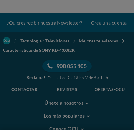
¿Quieres recibir nuestra Newsletter?
Crea una cuenta
Tecnología : Televisiones
Mejores televisores
Características de SONY KD-43X82K
900 055 105
Reclama!
De L a J de 9 a 18 h y V de 9 a 14 h
CONTACTAR
REVISTAS
OFERTAS-OCU
Únete a nosotros
Los más populares
Conoce OCU