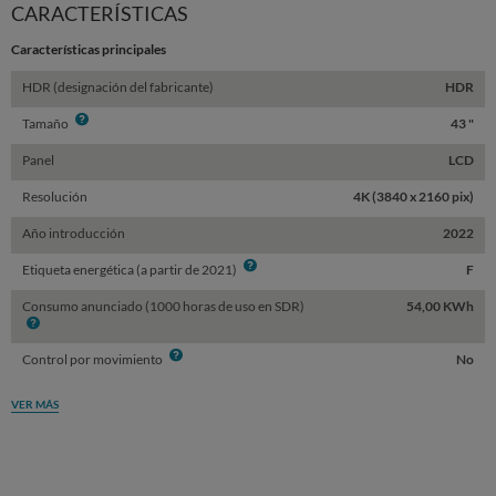
CARACTERÍSTICAS
Características principales
HDR (designación del fabricante)
HDR
Info
Tamaño
43 "
Panel
LCD
Resolución
4K (3840 x 2160 pix)
Año introducción
2022
Info
Etiqueta energética (a partir de 2021)
F
Consumo anunciado (1000 horas de uso en SDR)
54,00 KWh
Info
Info
Control por movimiento
No
VER MÁS