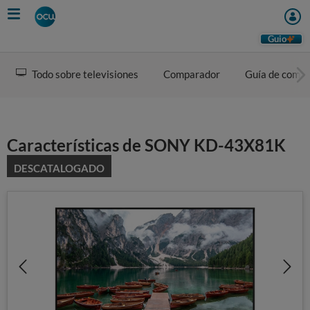
Skip
to
main
Guio
content
Todo sobre televisiones
Comparador
Guía de comp
Características de SONY KD-43X81K
DESCATALOGADO