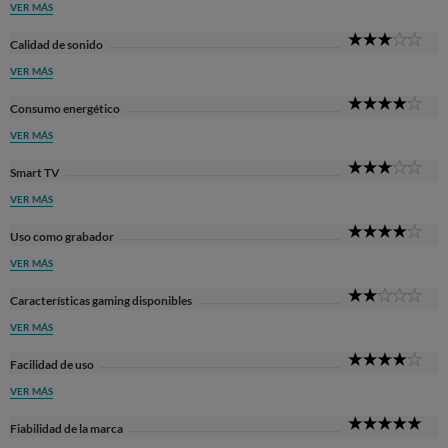
VER MÁS
3
Calidad de sonido
Sta
VER MÁS
4
Consumo energético
Sta
VER MÁS
3
Smart TV
Sta
VER MÁS
4
Uso como grabador
Sta
VER MÁS
2
Características gaming disponibles
Sta
VER MÁS
4
Facilidad de uso
Sta
VER MÁS
5
Fiabilidad de la marca
Sta