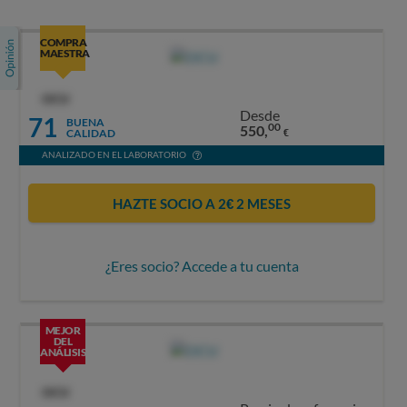
COMPRA
MAESTRA
OCU
Desde
71
BUENA
00
550,
CALIDAD
€
ANALIZADO EN EL LABORATORIO
HAZTE SOCIO A 2€ 2 MESES
¿Eres socio? Accede a tu cuenta
MEJOR
DEL
ANÁLISIS
OCU