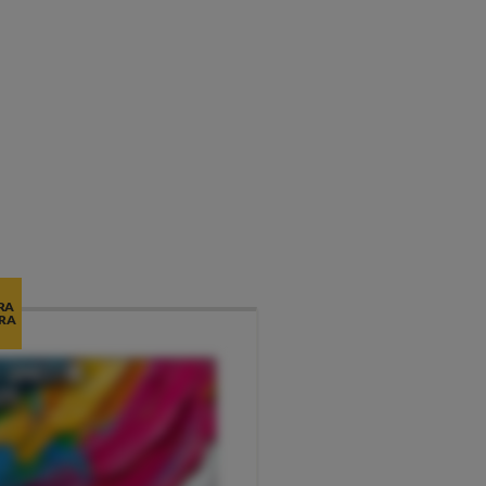
RA
RA