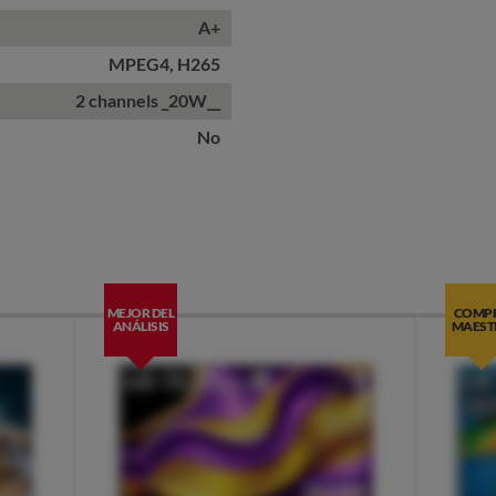
A+
MPEG4, H265
2 channels _20W__
No
MEJOR DEL
COMP
ANÁLISIS
MAEST