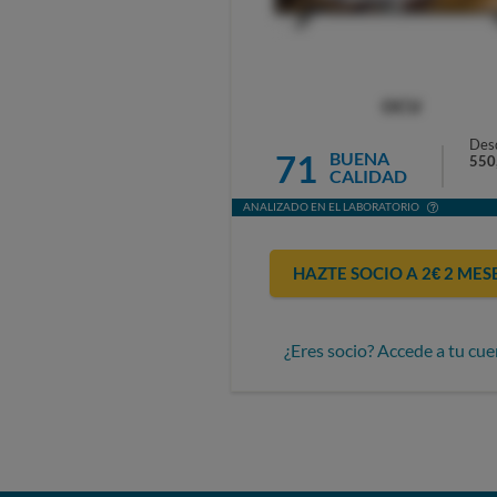
OCU
Des
71
BUENA
550
CALIDAD
ANALIZADO EN EL LABORATORIO
HAZTE SOCIO A 2€ 2 MES
¿Eres socio? Accede a tu cue