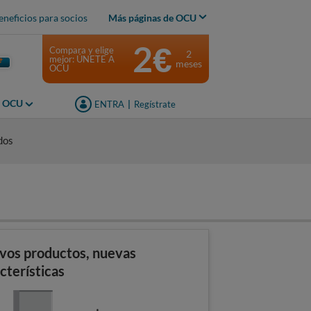
eneficios para socios
Más páginas de OCU
2€
Compara y elige
2
mejor: ÚNETE A
meses
OCU
s OCU
ENTRA
|
Regístrate
dos
vos productos, nuevas
cterísticas