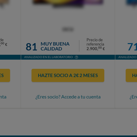
OCU
de
Precio de
81
7
MUY BUENA
00
referencia
,
€
CALIDAD
00
2.900,
€
ANALIZADO EN EL LABORATORIO
ANALIZADO 
ES
HAZTE SOCIO A 2€ 2 MESES
H
nta
¿Eres socio? Accede a tu cuenta
¿Er