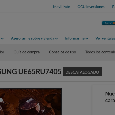
Movilízate
OCU Inversiones
B
Guio
Asesorarme sobre vivienda
Informarme
Ver ventaja
dor
Guía de compra
Consejos de uso
Todos los conteni
AMSUNG UE65RU7405
DESCATALOGADO
Nue
cara