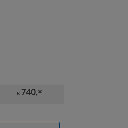
740,
00
€