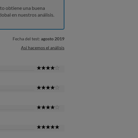
to obtiene una buena
lobal en nuestros análisis.
Fecha del test:
agosto 2019
Así hacemos el análisis
4
Star
4
Star
4
Star
5
Star