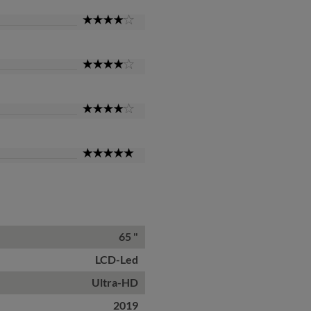
4
Star
4
Star
4
Star
5
Star
65 "
LCD-Led
Ultra-HD
2019