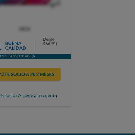
OCU
Desde
1
BUENA
65
466,
€
CALIDAD
EN EL LABORATORIO
AZTE SOCIO A 2€ 2 MESES
es socio? Accede a tu cuenta