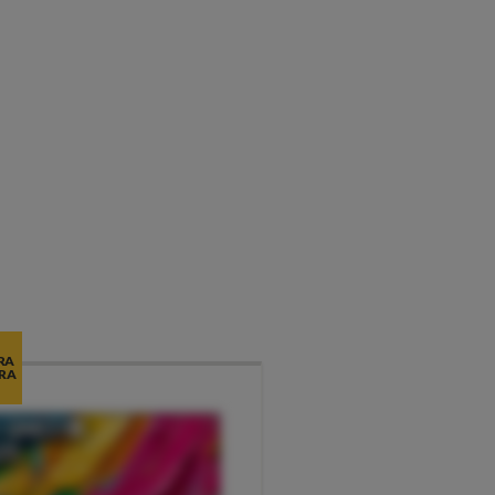
RA
RA