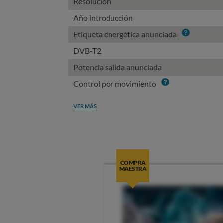
Resolución
Año introducción
Info
Etiqueta energética anunciada
DVB-T2
Potencia salida anunciada
Info
Control por movimiento
VER MÁS
COMPRA
MAESTRA