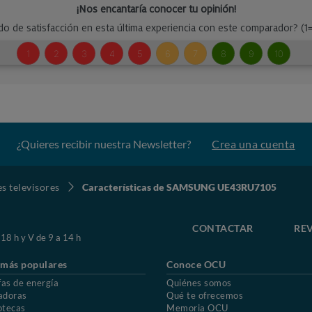
¿Quieres recibir nuestra Newsletter?
Crea una cuenta
s televisores
Características de SAMSUNG UE43RU7105
CONTACTAR
REV
 18 h y V de 9 a 14 h
 más populares
Conoce OCU
fas de energía
Quiénes somos
adoras
Qué te ofrecemos
otecas
Memoria OCU