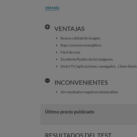
VER MÁS
VENTAJAS
Buena calidad de imagen.
Bajo consumo energético.
Fácil de usar.
Excelente fluidez de las imágenes
Smart TV (aplicaciones, navegador...) bien diseña
INCONVENIENTES
Sin resultados negativos destacables.
Último precio publicado
RESULTADOS DEL TEST