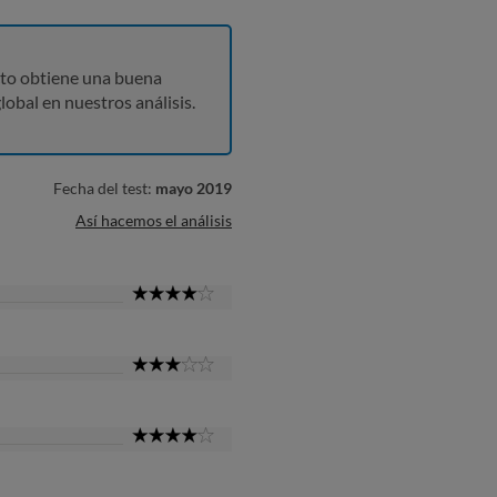
to obtiene una buena
lobal en nuestros análisis.
Fecha del test:
mayo 2019
Así hacemos el análisis
4
Star
3
Star
4
Star