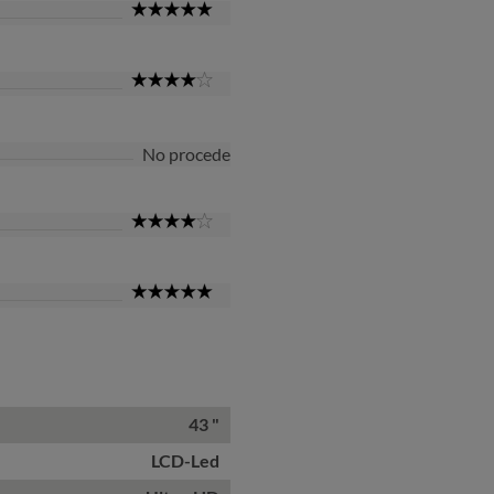
5
Star
4
Star
No procede
4
Star
5
Star
43 "
LCD-Led