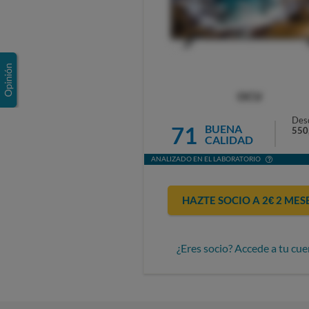
OCU
Des
71
BUENA
550
CALIDAD
ANALIZADO EN EL LABORATORIO
HAZTE SOCIO A 2€ 2 MES
¿Eres socio? Accede a tu cue