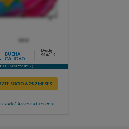
OCU
Desde
1
BUENA
65
466,
€
CALIDAD
EN EL LABORATORIO
AZTE SOCIO A 2€ 2 MESES
es socio? Accede a tu cuenta