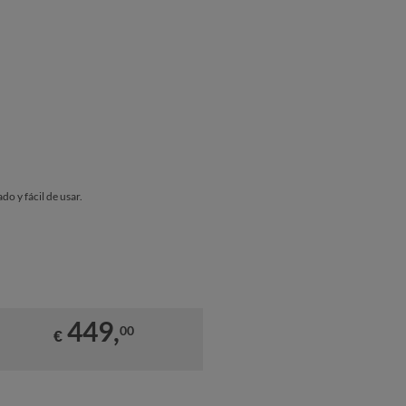
do y fácil de usar.
449,
00
€