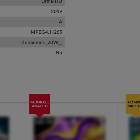
Ultra-HD
2019
A
MPEG4, H265
2 channels _20W__
No
MEJOR DEL
COMP
ANÁLISIS
MAEST