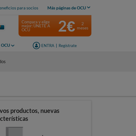
eneficios para socios
Más páginas de OCU
2€
Compara y elige
2
mejor: ÚNETE A
meses
OCU
s OCU
ENTRA
|
Regístrate
dos
vos productos, nuevas
cterísticas