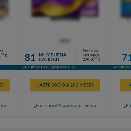
OCU
de
Precio de
81
7
MUY BUENA
00
referencia
,
€
CALIDAD
00
2.900,
€
ANALIZADO EN EL LABORATORIO
ANALIZADO 
ES
HAZTE SOCIO A 2€ 2 MESES
H
nta
¿Eres socio? Accede a tu cuenta
¿Er