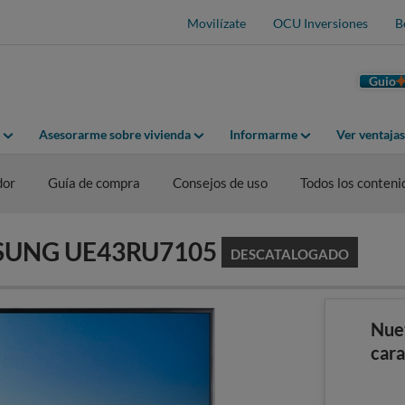
Movilízate
OCU Inversiones
B
Guio
Asesorarme sobre vivienda
Informarme
Ver ventaja
dor
Guía de compra
Consejos de uso
Todos los conteni
AMSUNG UE43RU7105
DESCATALOGADO
Nue
cara