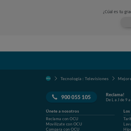
Tecnología : Televisiones
Mejore
Reclama!
900 055 105
De L a J de 9 a
Únete a nosotros
Los
Reclama con OCU
Tari
Movilízate con OCU
Lav
Compara con OCU
Hip