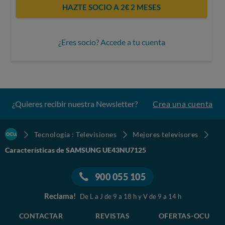
HAZTE SOCIO A 2€ 2 MESES
¿Eres socio? Accede a tu cuenta
¿Quieres recibir nuestra Newsletter?
Crea una cuenta
Tecnología : Televisiones
Mejores televisores
Características de SAMSUNG UE43NU7125
900 055 105
Reclama!
De L a J de 9 a 18 h y V de 9 a 14 h
CONTACTAR
REVISTAS
OFERTAS-OCU