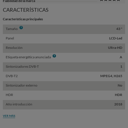
Fiabilidad de la marca
Sta
CARACTERÍSTICAS
Características principales
Info
Tamaño
43 "
Panel
LCD-Led
Resolución
Ultra-HD
Info
Etiqueta energética anunciada
A
Sintonizadores DVB-T
1
DVB-T2
MPEG4, H265
Sintonizador externo
No
HDR
HDR
Año introducción
2018
VER MÁS