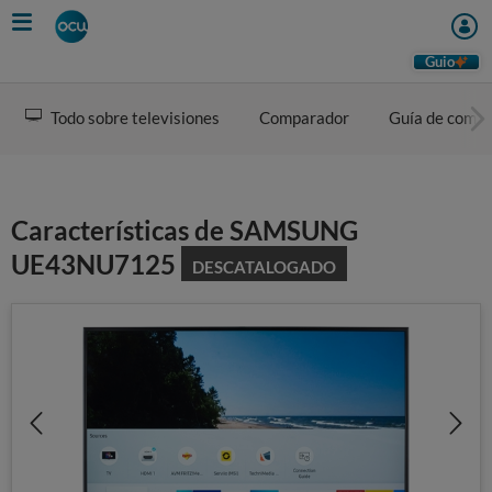
Skip
to
main
Guio
content
Todo sobre televisiones
Comparador
Guía de comp
Características de SAMSUNG
UE43NU7125
DESCATALOGADO