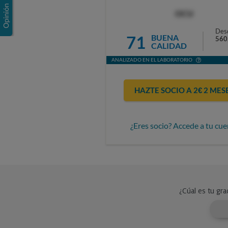
OCU
Des
71
BUENA
560
CALIDAD
ANALIZADO EN EL LABORATORIO
HAZTE SOCIO A 2€ 2 MES
¿Eres socio? Accede a tu cue