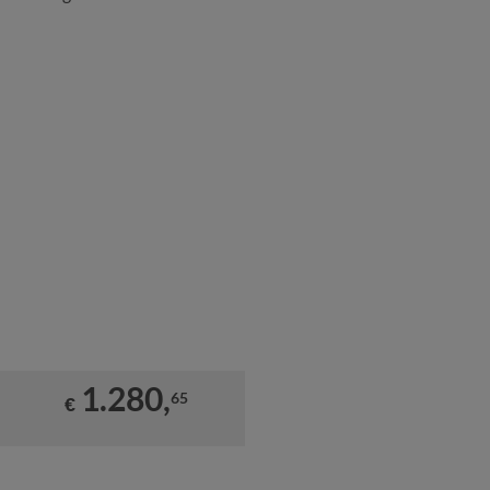
1.280,
65
€