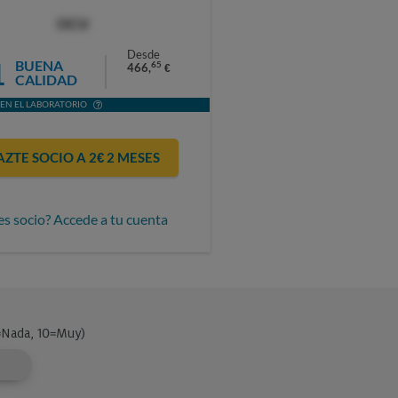
OCU
Desde
1
BUENA
65
466,
€
CALIDAD
EN EL LABORATORIO
AZTE SOCIO A 2€ 2 MESES
es socio? Accede a tu cuenta