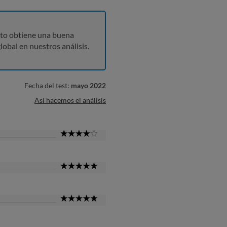
to obtiene una buena
lobal en nuestros análisis.
Fecha del test:
mayo 2022
Así hacemos el análisis
4
Star
5
Star
5
Star