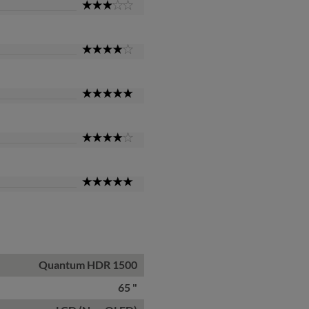
3
Star
4
Star
5
Star
4
Star
5
Star
Quantum HDR 1500
65 "