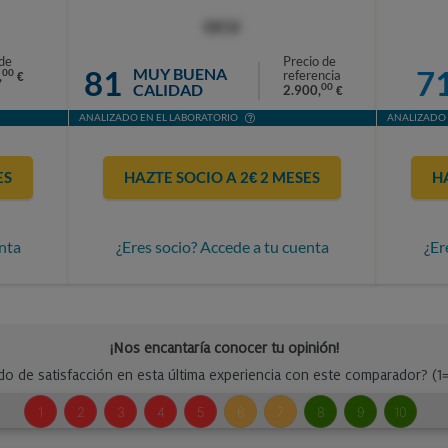
OCU
de
Precio de
81
7
MUY BUENA
00
referencia
,
€
CALIDAD
00
2.900,
€
ANALIZADO EN EL LABORATORIO
ANALIZADO 
ES
HAZTE SOCIO A 2€ 2 MESES
H
nta
¿Eres socio? Accede a tu cuenta
¿Er