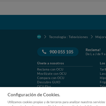
Tecnología : Televisiones
Mejore
Reclama!
900 055 105
De L a J de 9 a
Únete a nosotros
Los
Reclama con OCU
Tari
Movilízate con OCU
Lav
Compara con OCU
Hip
Descubre GUIO
Frig
OCU Plus
Tele
Trabajar en OCU
Col
Configuración de Cookies.
© 2026 OCU
Condiciones generales de contratac
Utilizamos cookies propias y de terceros para analizar nuestros servicios
Aviso Legal
Política de cookies