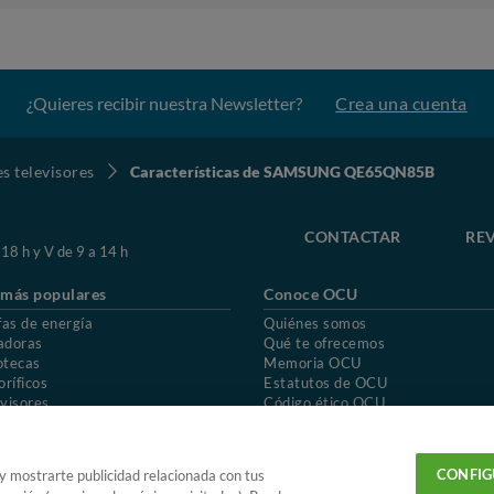
¿Quieres recibir nuestra Newsletter?
Crea una cuenta
s televisores
Características de SAMSUNG QE65QN85B
CONTACTAR
REV
 18 h y V de 9 a 14 h
 más populares
Conoce OCU
fas de energía
Quiénes somos
adoras
Qué te ofrecemos
otecas
Memoria OCU
oríficos
Estatutos de OCU
visores
Código ético OCU
chones
Preguntas frecuentes
ión de OCU
Política de privacidad
Uso del nombre y de los signos de OCU
CONFIG
 y mostrarte publicidad relacionada con tus