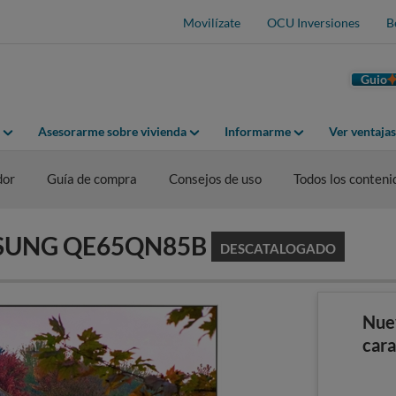
Movilízate
OCU Inversiones
B
Guio
Asesorarme sobre vivienda
Informarme
Ver ventaja
dor
Guía de compra
Consejos de uso
Todos los conteni
AMSUNG QE65QN85B
DESCATALOGADO
Nue
cara