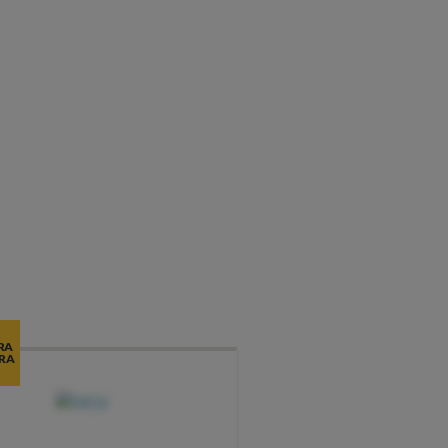
RA
RA