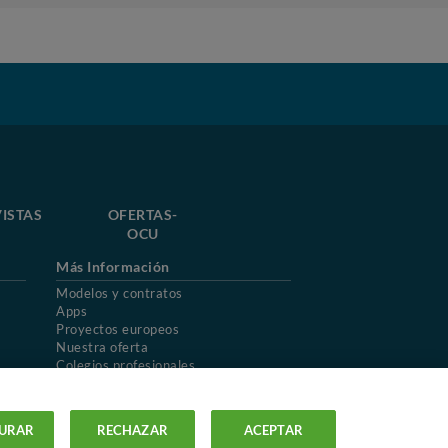
ISTAS
OFERTAS-
OCU
Más Información
Modelos y contratos
Apps
Proyectos europeos
Nuestra oferta
Colegios profesionales
Mapa del sitio
URAR
RECHAZAR
ACEPTAR