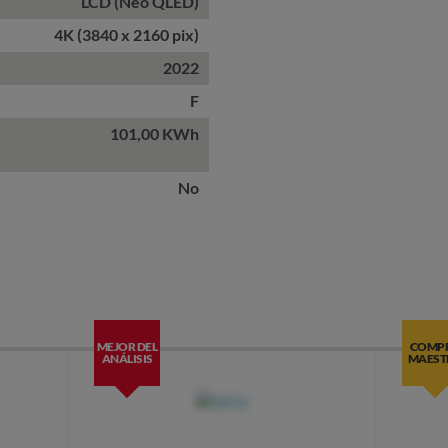
LCD (Neo QLED)
4K (3840 x 2160 pix)
2022
F
101,00 KWh
No
MEJOR DEL
COMP
ANÁLISIS
MAEST