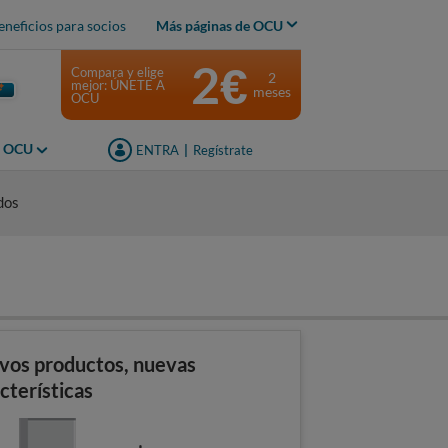
eneficios para socios
Más páginas de OCU
2€
Compara y elige
2
mejor: ÚNETE A
meses
OCU
s OCU
ENTRA
|
Regístrate
dos
vos productos, nuevas
cterísticas