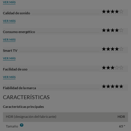
VER MÁS
4
Calidad de sonido
Sta
VER MÁS
4
Consumo energético
Sta
VER MÁS
4
Smart TV
Sta
VER MÁS
3
Facilidad de uso
Sta
VER MÁS
5
Fiabilidad de la marca
Sta
CARACTERÍSTICAS
Características principales
HDR (designación del fabricante)
HDR
Info
Tamaño
65 "