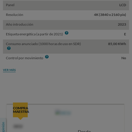
Panel
LCD
Resolución
4K (3840 x 2160 pix)
Año introducción
2023
Info
Etiqueta energética (a partir de 2021)
E
Consumo anunciado (1000 horas de uso en SDR)
85,00 KWh
Info
Info
Control por movimiento
No
VER MÁS
COMPRA
MAESTRA
OCU
Desde