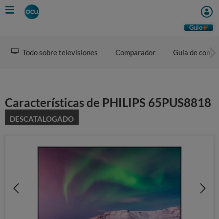
Skip
to
main
Guio
content
Todo sobre televisiones
Comparador
Guía de comp
Características de PHILIPS 65PUS8818
DESCATALOGADO