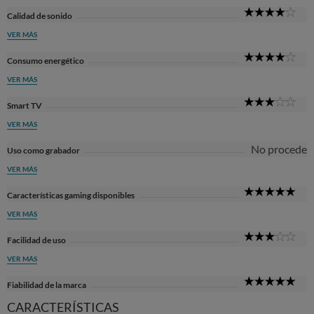
4
Calidad de sonido
Sta
VER MÁS
4
Consumo energético
Sta
VER MÁS
3
Smart TV
Sta
VER MÁS
No procede
Uso como grabador
VER MÁS
5
Características gaming disponibles
Sta
VER MÁS
3
Facilidad de uso
Sta
VER MÁS
5
Fiabilidad de la marca
Sta
CARACTERÍSTICAS