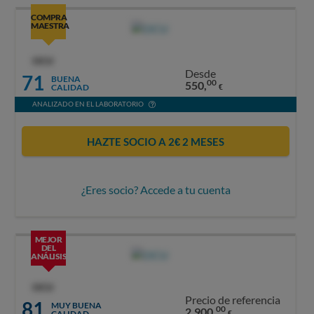
COMPRA
MAESTRA
OCU
Desde
71
BUENA
00
550,
CALIDAD
€
ANALIZADO EN EL LABORATORIO
HAZTE SOCIO A 2€ 2 MESES
¿Eres socio? Accede a tu cuenta
MEJOR
DEL
ANÁLISIS
OCU
Precio de referencia
81
MUY BUENA
00
2.900,
CALIDAD
€