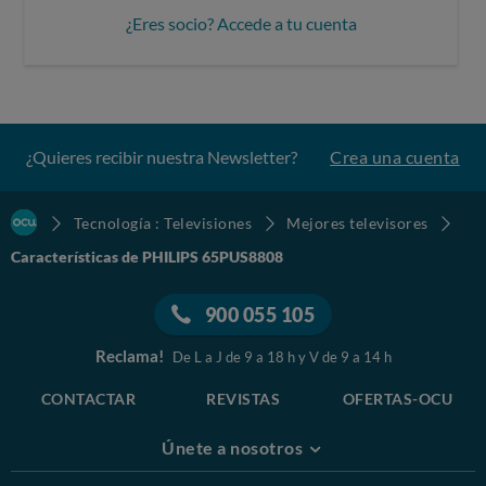
¿Eres socio? Accede a tu cuenta
¿Quieres recibir nuestra Newsletter?
Crea una cuenta
Tecnología : Televisiones
Mejores televisores
Características de PHILIPS 65PUS8808
900 055 105
Reclama!
De L a J de 9 a 18 h y V de 9 a 14 h
CONTACTAR
REVISTAS
OFERTAS-OCU
Únete a nosotros