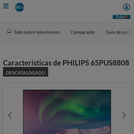
Skip
to
main
Guio
content
Todo sobre televisiones
Comparador
Guía de comp
Características de PHILIPS 65PUS8808
DESCATALOGADO