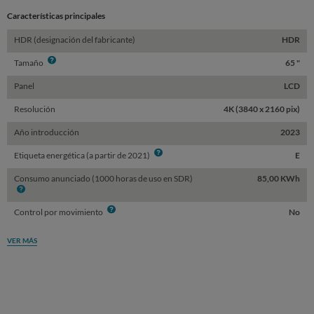
Características principales
HDR (designación del fabricante)
HDR
Info
Tamaño
65 "
Panel
LCD
Resolución
4K (3840 x 2160 pix)
Año introducción
2023
Info
Etiqueta energética (a partir de 2021)
E
Consumo anunciado (1000 horas de uso en SDR)
85,00 KWh
Info
Info
Control por movimiento
No
VER MÁS