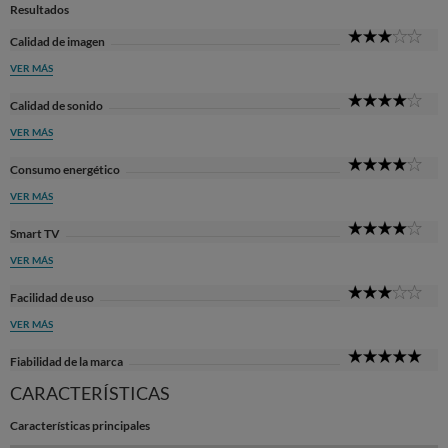
Resultados
3
Calidad de imagen
Sta
VER MÁS
4
Calidad de sonido
Sta
VER MÁS
4
Consumo energético
Sta
VER MÁS
4
Smart TV
Sta
VER MÁS
3
Facilidad de uso
Sta
VER MÁS
5
Fiabilidad de la marca
Sta
CARACTERÍSTICAS
Características principales