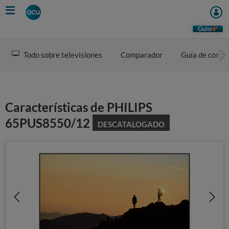
Skip
to
main
Guio
content
Todo sobre televisiones
Comparador
Guía de comp
Características de PHILIPS
65PUS8550/12
DESCATALOGADO