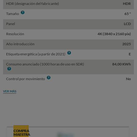
HDR (designación del fabricante)
HDR
Info
Tamaño
65 "
Panel
LCD
Resolución
4K (3840 x 2160 pix)
Año introducción
2025
Info
Etiqueta energética (a partir de 2021)
E
Consumo anunciado (1000 horas de uso en SDR)
84,00 KWh
Info
Info
Control por movimiento
No
VER MÁS
COMPRA
MAESTRA