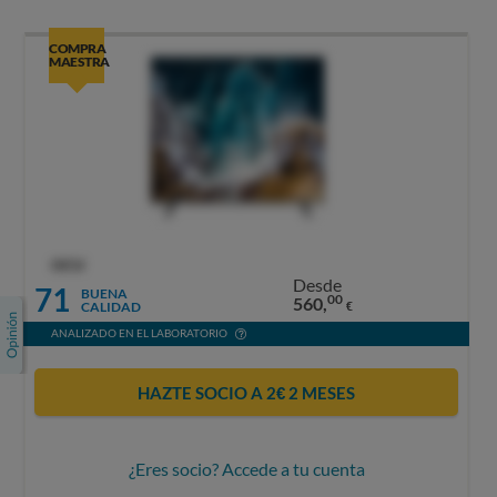
COMPRA
MAESTRA
OCU
Desde
71
BUENA
00
560,
CALIDAD
€
ANALIZADO EN EL LABORATORIO
HAZTE SOCIO A 2€ 2 MESES
¿Eres socio? Accede a tu cuenta