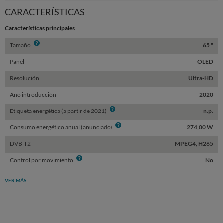
Sta
CARACTERÍSTICAS
Características principales
Info
Tamaño
65 "
Panel
OLED
Resolución
Ultra-HD
Año introducción
2020
Info
Etiqueta energética (a partir de 2021)
n.p.
Info
Consumo energético anual (anunciado)
274,00 W
DVB-T2
MPEG4, H265
Info
Control por movimiento
No
VER MÁS