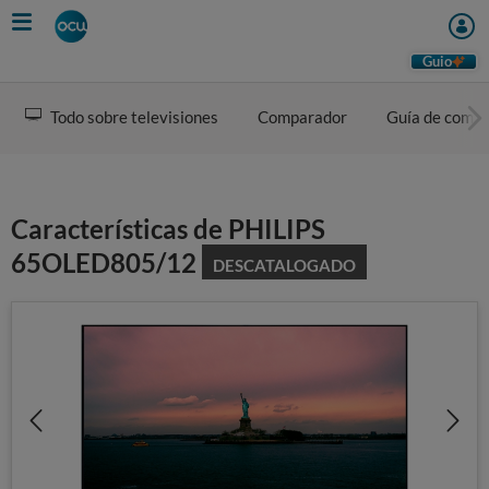
Skip
to
main
Guio
content
Todo sobre televisiones
Comparador
Guía de comp
Características de PHILIPS
65OLED805/12
DESCATALOGADO