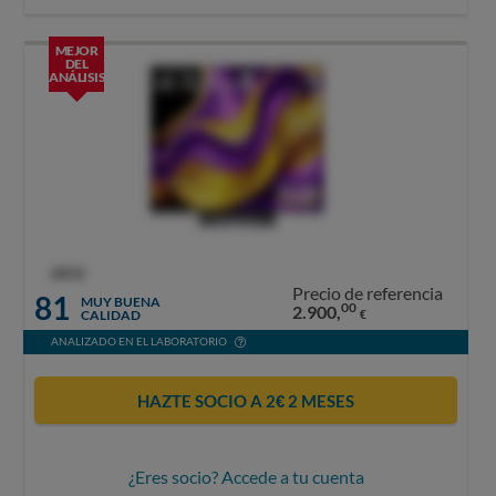
MEJOR
DEL
ANÁLISIS
OCU
Precio de referencia
81
MUY BUENA
00
2.900,
CALIDAD
€
ANALIZADO EN EL LABORATORIO
HAZTE SOCIO A 2€ 2 MESES
¿Eres socio? Accede a tu cuenta