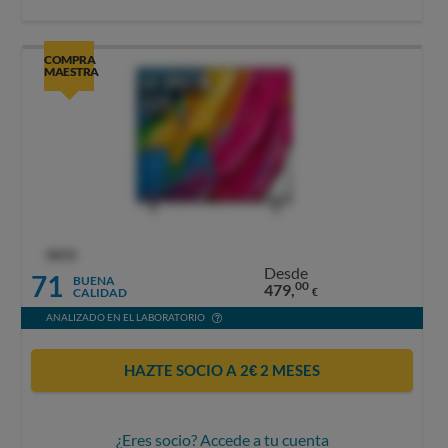
COMPRA
MAESTRA
OCU
Desde
71
BUENA
00
479,
CALIDAD
€
ANALIZADO EN EL LABORATORIO
HAZTE SOCIO A 2€ 2 MESES
¿Eres socio? Accede a tu cuenta