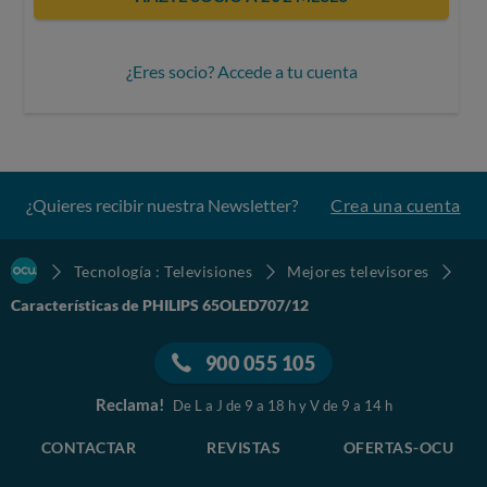
¿Eres socio? Accede a tu cuenta
¿Quieres recibir nuestra Newsletter?
Crea una cuenta
Tecnología : Televisiones
Mejores televisores
Características de PHILIPS 65OLED707/12
900 055 105
Reclama!
De L a J de 9 a 18 h y V de 9 a 14 h
CONTACTAR
REVISTAS
OFERTAS-OCU