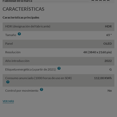
Fiabilidad de la marca
Sta
CARACTERÍSTICAS
Características principales
HDR (designación del fabricante)
HDR
Info
Tamaño
65 "
Panel
OLED
Resolución
4K (3840 x 2160 pix)
Año introducción
2022
Info
Etiqueta energética (a partir de 2021)
G
Consumo anunciado (1000 horas de uso en SDR)
112,00 KWh
Info
Info
Control por movimiento
No
VER MÁS