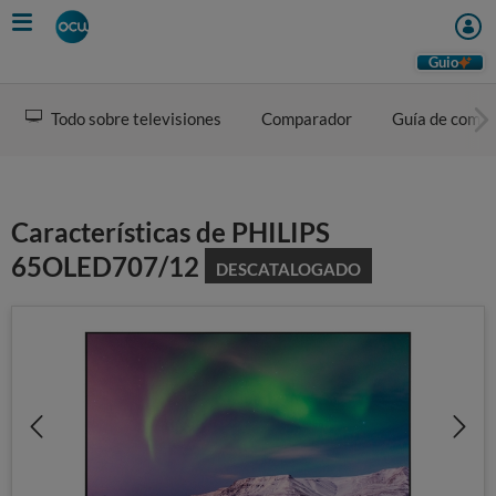
Skip
to
main
Guio
content
Todo sobre televisiones
Comparador
Guía de comp
Características de PHILIPS
65OLED707/12
DESCATALOGADO