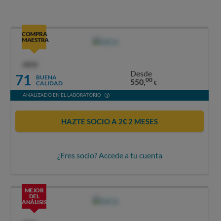
COMPRA
MAESTRA
OCU
Desde
71
BUENA
00
550,
CALIDAD
€
ANALIZADO EN EL LABORATORIO
HAZTE SOCIO A 2€ 2 MESES
¿Eres socio? Accede a tu cuenta
MEJOR
DEL
ANÁLISIS