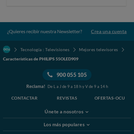
¿Quieres recibir nuestra Newsletter?
Crea una cuenta
Tecnología : Televisiones
Mejores televisores
Características de PHILIPS 55OLED909
900 055 105
Reclama!
De L a J de 9 a 18 h y V de 9 a 14 h
CONTACTAR
REVISTAS
OFERTAS-OCU
Únete a nosotros
Los más populares