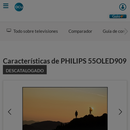
Skip
to
main
Guio
content
Todo sobre televisiones
Comparador
Guía de comp
Características de PHILIPS 55OLED909
DESCATALOGADO