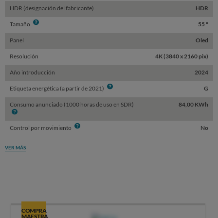
HDR (designación del fabricante)
HDR
Info
Tamaño
55 "
Panel
Oled
Resolución
4K (3840 x 2160 pix)
Año introducción
2024
Info
Etiqueta energética (a partir de 2021)
G
Consumo anunciado (1000 horas de uso en SDR)
84,00 KWh
Info
Info
Control por movimiento
No
VER MÁS
COMPRA
MAESTRA