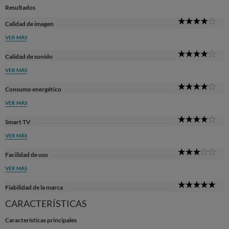
Resultados
4
Calidad de imagen
Sta
VER MÁS
4
Calidad de sonido
Sta
VER MÁS
4
Consumo energético
Sta
VER MÁS
4
Smart TV
Sta
VER MÁS
3
Facilidad de uso
Sta
VER MÁS
5
Fiabilidad de la marca
Sta
CARACTERÍSTICAS
Características principales