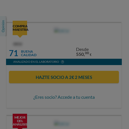
COMPRA
MAESTRA
OCU
Desde
71
BUENA
00
550,
CALIDAD
€
ANALIZADO EN EL LABORATORIO
HAZTE SOCIO A 2€ 2 MESES
¿Eres socio? Accede a tu cuenta
MEJOR
DEL
ANÁLISIS