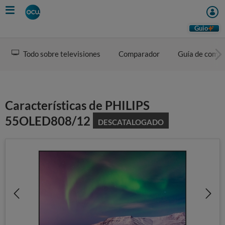
Skip
to
main
Guio
content
Todo sobre televisiones
Comparador
Guía de comp
Características de PHILIPS
55OLED808/12
DESCATALOGADO