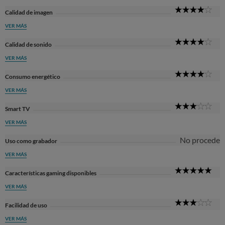
4
Calidad de imagen
Sta
VER MÁS
4
Calidad de sonido
Sta
VER MÁS
4
Consumo energético
Sta
VER MÁS
3
Smart TV
Sta
VER MÁS
No procede
Uso como grabador
VER MÁS
5
Características gaming disponibles
Sta
VER MÁS
3
Facilidad de uso
Sta
VER MÁS