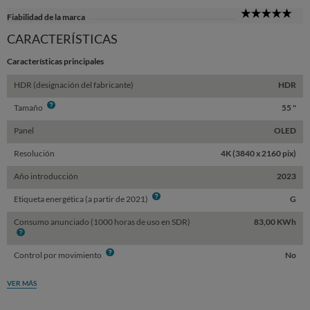
5
Fiabilidad de la marca
Sta
CARACTERÍSTICAS
Características principales
HDR (designación del fabricante)
HDR
Info
Tamaño
55 "
Panel
OLED
Resolución
4K (3840 x 2160 pix)
Año introducción
2023
Info
Etiqueta energética (a partir de 2021)
G
Consumo anunciado (1000 horas de uso en SDR)
83,00 KWh
Info
Info
Control por movimiento
No
VER MÁS