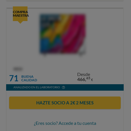
COMPRA
MAESTRA
OCU
Desde
71
BUENA
65
466,
CALIDAD
€
ANALIZADO EN EL LABORATORIO
HAZTE SOCIO A 2€ 2 MESES
¿Eres socio? Accede a tu cuenta