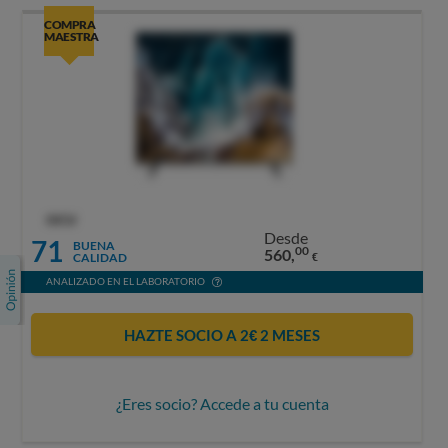
COMPRA
MAESTRA
OCU
Desde
71
BUENA
00
560,
CALIDAD
€
ANALIZADO EN EL LABORATORIO
HAZTE SOCIO A 2€ 2 MESES
¿Eres socio? Accede a tu cuenta