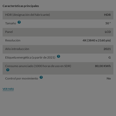
Características principales
HDR (designación del fabricante)
HDR
Info
Tamaño
50 "
Panel
LCD
Resolución
4K (3840 x 2160 pix)
Año introducción
2021
Info
Etiqueta energética (a partir de 2021)
G
Consumo anunciado (1000 horas de uso en SDR)
80,00 KWh
Info
Info
Control por movimiento
No
VER MÁS