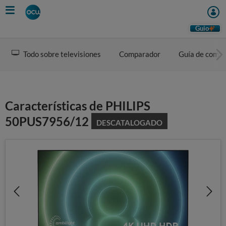
Skip
to
main
Guio
content
Todo sobre televisiones
Comparador
Guía de comp
Características de PHILIPS
50PUS7956/12
DESCATALOGADO