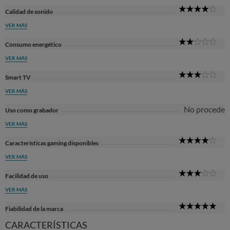
4
Calidad de sonido
Sta
VER MÁS
2
Consumo energético
Sta
VER MÁS
3
Smart TV
Sta
VER MÁS
No procede
Uso como grabador
VER MÁS
4
Características gaming disponibles
Sta
VER MÁS
3
Facilidad de uso
Sta
VER MÁS
5
Fiabilidad de la marca
Sta
CARACTERÍSTICAS