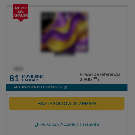
MEJOR
DEL
ANÁLISIS
OCU
Precio de referencia
81
MUY BUENA
00
2.900,
CALIDAD
€
ANALIZADO EN EL LABORATORIO
HAZTE SOCIO A 2€ 2 MESES
¿Eres socio? Accede a tu cuenta