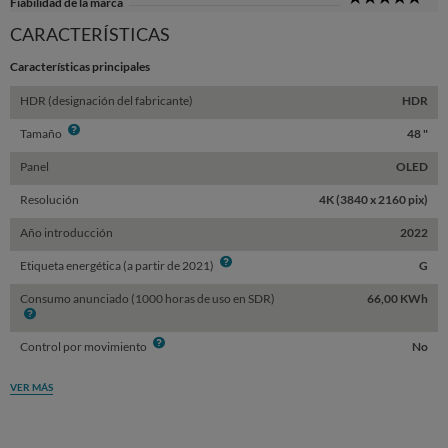
Fiabilidad de la marca
Sta
CARACTERÍSTICAS
Características principales
HDR (designación del fabricante)
HDR
Info
Tamaño
48 "
Panel
OLED
Resolución
4K (3840 x 2160 pix)
Año introducción
2022
Info
Etiqueta energética (a partir de 2021)
G
Consumo anunciado (1000 horas de uso en SDR)
66,00 KWh
Info
Info
Control por movimiento
No
VER MÁS