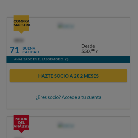
COMPRA
MAESTRA
OCU
Desde
71
BUENA
00
550,
CALIDAD
€
ANALIZADO EN EL LABORATORIO
HAZTE SOCIO A 2€ 2 MESES
¿Eres socio? Accede a tu cuenta
MEJOR
DEL
ANÁLISIS