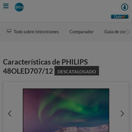
Skip
to
main
Guio
content
Todo sobre televisiones
Comparador
Guía de comp
Características de PHILIPS
48OLED707/12
DESCATALOGADO