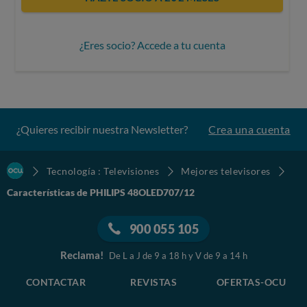
¿Eres socio? Accede a tu cuenta
¿Quieres recibir nuestra Newsletter?
Crea una cuenta
Tecnología : Televisiones
Mejores televisores
Características de PHILIPS 48OLED707/12
900 055 105
Reclama!
De L a J de 9 a 18 h y V de 9 a 14 h
CONTACTAR
REVISTAS
OFERTAS-OCU