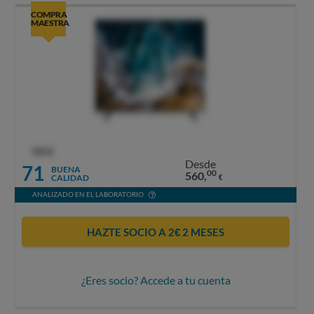
COMPRA
MAESTRA
OCU
Desde
71
BUENA
00
560,
CALIDAD
€
ANALIZADO EN EL LABORATORIO
HAZTE SOCIO A 2€ 2 MESES
¿Eres socio? Accede a tu cuenta