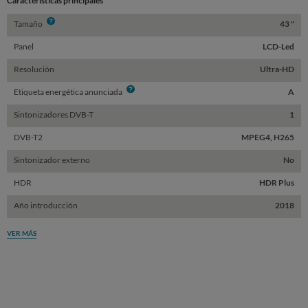
Características principales
Info
Tamaño
43 "
Panel
LCD-Led
Resolución
Ultra-HD
Info
Etiqueta energética anunciada
A
Sintonizadores DVB-T
1
DVB-T2
MPEG4, H265
Sintonizador externo
No
HDR
HDR Plus
Año introducción
2018
VER MÁS