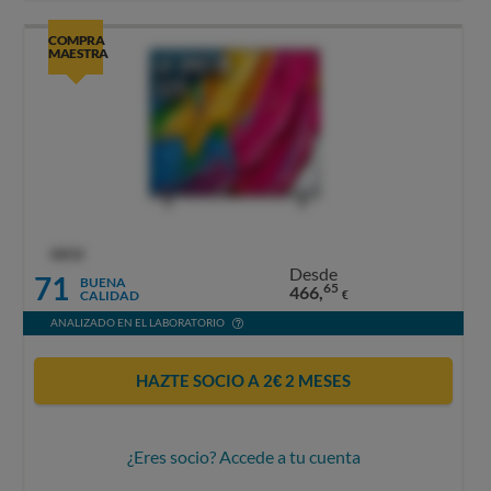
COMPRA
MAESTRA
OCU
Desde
71
BUENA
65
466,
CALIDAD
€
ANALIZADO EN EL LABORATORIO
HAZTE SOCIO A 2€ 2 MESES
¿Eres socio? Accede a tu cuenta