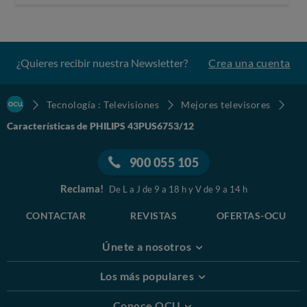
¿Quieres recibir nuestra Newsletter?
Crea una cuenta
Tecnología : Televisiones
Mejores televisores
Características de PHILIPS 43PUS6753/12
900 055 105
Reclama!
De L a J de 9 a 18 h y V de 9 a 14 h
CONTACTAR
REVISTAS
OFERTAS-OCU
Únete a nosotros
Los más populares
Conoce OCU