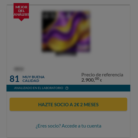
MEJOR
DEL
ANÁLISIS
OCU
Precio de referencia
81
MUY BUENA
00
2.900,
CALIDAD
€
ANALIZADO EN EL LABORATORIO
HAZTE SOCIO A 2€ 2 MESES
¿Eres socio? Accede a tu cuenta