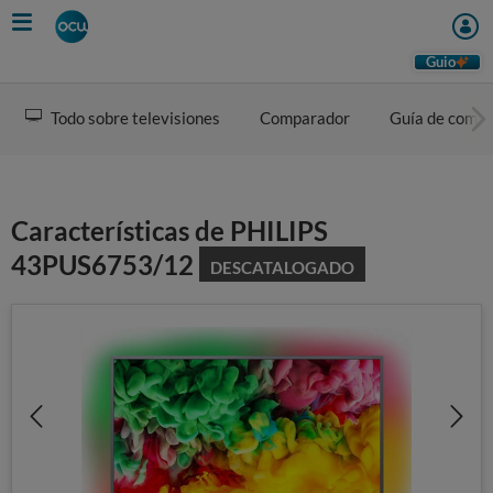
Skip
to
main
Guio
content
Todo sobre televisiones
Comparador
Guía de comp
Características de PHILIPS
43PUS6753/12
DESCATALOGADO