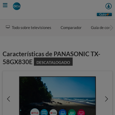
Skip
to
main
Guio
content
Todo sobre televisiones
Comparador
Guía de comp
Características de PANASONIC TX-
58GX830E
DESCATALOGADO