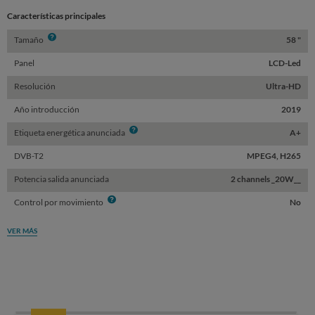
Características principales
Info
Tamaño
58 "
Panel
LCD-Led
Resolución
Ultra-HD
Año introducción
2019
Info
Etiqueta energética anunciada
A+
DVB-T2
MPEG4, H265
Potencia salida anunciada
2 channels _20W__
Info
Control por movimiento
No
VER MÁS