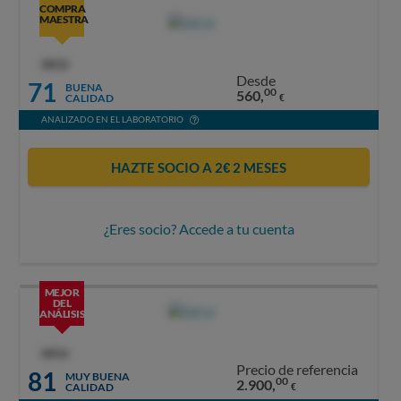
COMPRA
MAESTRA
OCU
Desde
71
BUENA
00
560,
CALIDAD
€
ANALIZADO EN EL LABORATORIO
HAZTE SOCIO A 2€ 2 MESES
¿Eres socio? Accede a tu cuenta
MEJOR
DEL
ANÁLISIS
OCU
Precio de referencia
81
MUY BUENA
00
2.900,
CALIDAD
€