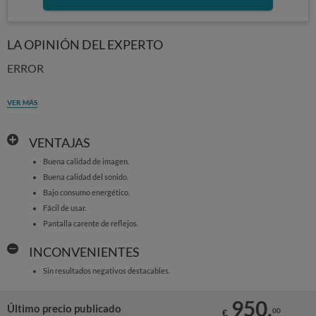
LA OPINIÓN DEL EXPERTO
ERROR
VER MÁS
VENTAJAS
Buena calidad de imagen.
Buena calidad del sonido.
Bajo consumo energético.
Fácil de usar.
Pantalla carente de reflejos.
INCONVENIENTES
Sin resultados negativos destacables.
950,
Último precio publicado
00
€