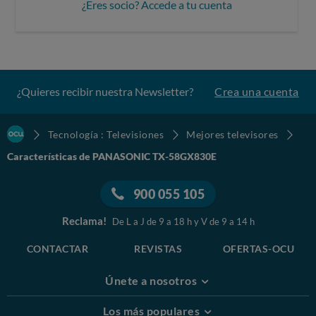
¿Eres socio? Accede a tu cuenta
¿Quieres recibir nuestra Newsletter?
Crea una cuenta
Tecnología : Televisiones
Mejores televisores
Características de PANASONIC TX-58GX830E
900 055 105
Reclama!
De L a J de 9 a 18 h y V de 9 a 14 h
CONTACTAR
REVISTAS
OFERTAS-OCU
Únete a nosotros
Los más populares