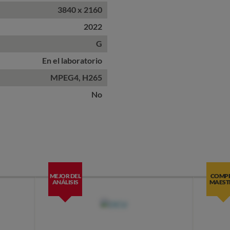
3840 x 2160
2022
G
En el laboratorio
MPEG4, H265
No
MEJOR DEL
COMP
ANÁLISIS
MAEST