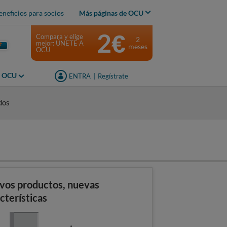
eneficios para socios
Más páginas de OCU
2€
Compara y elige
2
mejor: ÚNETE A
meses
OCU
s OCU
ENTRA
|
Regístrate
dos
vos productos, nuevas
cterísticas