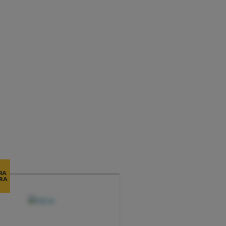
RA
RA