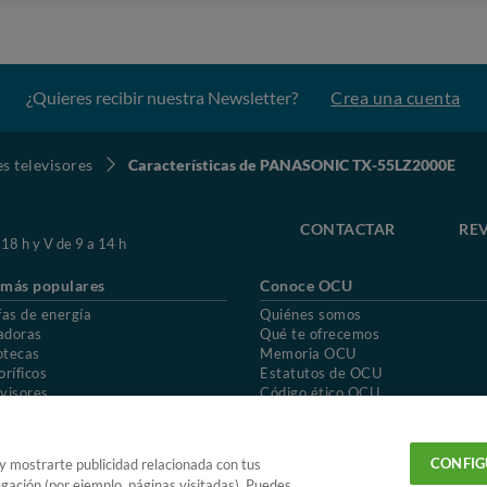
¿Quieres recibir nuestra Newsletter?
Crea una cuenta
s televisores
Características de PANASONIC TX-55LZ2000E
CONTACTAR
REV
 18 h y V de 9 a 14 h
 más populares
Conoce OCU
fas de energía
Quiénes somos
adoras
Qué te ofrecemos
otecas
Memoria OCU
oríficos
Estatutos de OCU
visores
Código ético OCU
chones
Preguntas frecuentes
ión de OCU
Política de privacidad
Uso del nombre y de los signos de OCU
CONFIG
 y mostrarte publicidad relacionada con tus
egación (por ejemplo, páginas visitadas). Puedes