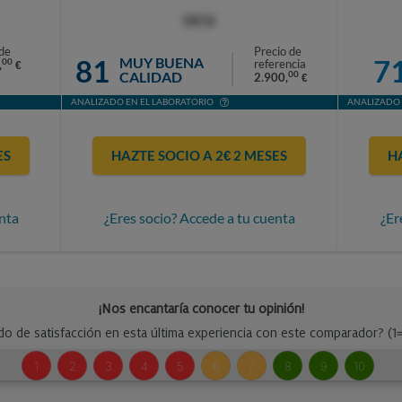
OCU
de
Precio de
81
7
MUY BUENA
00
referencia
,
€
CALIDAD
00
2.900,
€
ANALIZADO EN EL LABORATORIO
ANALIZADO 
ES
HAZTE SOCIO A 2€ 2 MESES
H
nta
¿Eres socio? Accede a tu cuenta
¿Er