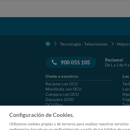
Tecnología : Televisiones
Mejore
Reclama!
900 055 105
De L a J de 9 a
Únete a nosotros
Los
Reclama con OCU
Tari
Movilízate con OCU
Lav
Compara con OCU
Hip
Descubre GUIO
Frig
OCU Plus
Tele
Trabajar en OCU
Col
Configuración de Cookies.
© 2026 OCU
Condiciones generales de contratac
Utilizamos cookies propias y de terceros para analizar nuestros servicios
Aviso Legal
Política de cookies
preferencias basado en un perfil elaborado a partir de tus hábitos de nav