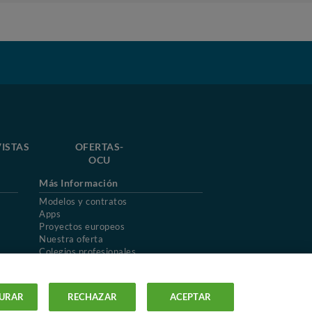
ISTAS
OFERTAS-
OCU
Más Información
Modelos y contratos
Apps
Proyectos europeos
Nuestra oferta
Colegios profesionales
Mapa del sitio
URAR
RECHAZAR
ACEPTAR