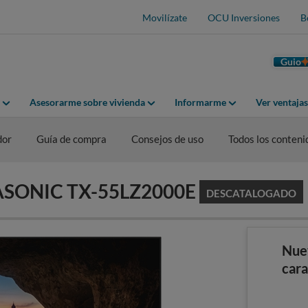
Movilízate
OCU Inversiones
B
Guio
Asesorarme sobre vivienda
Informarme
Ver ventaja
dor
Guía de compra
Consejos de uso
Todos los conteni
NASONIC TX-55LZ2000E
DESCATALOGADO
Nue
cara