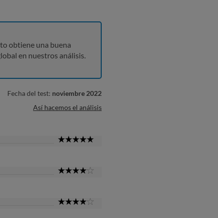
to obtiene una buena
lobal en nuestros análisis.
Fecha del test:
noviembre 2022
Así hacemos el análisis
5
Star
4
Star
4
Star