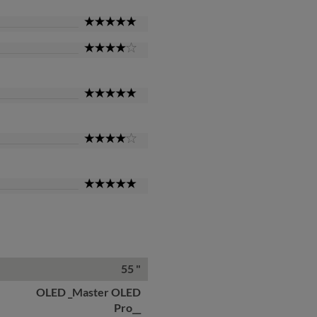
5
Star
4
Star
5
Star
4
Star
5
Star
55 "
OLED _Master OLED
Pro__