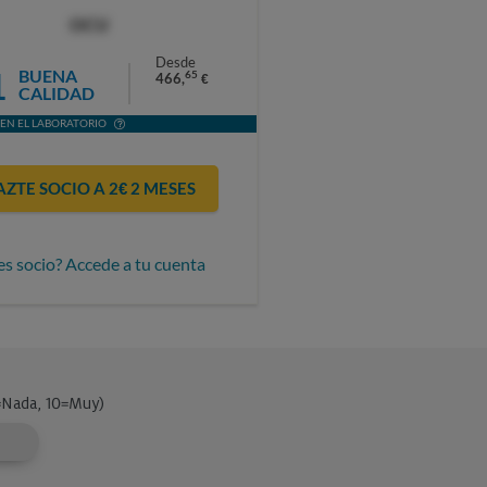
OCU
Desde
1
BUENA
65
466,
€
CALIDAD
EN EL LABORATORIO
AZTE SOCIO A 2€ 2 MESES
es socio? Accede a tu cuenta