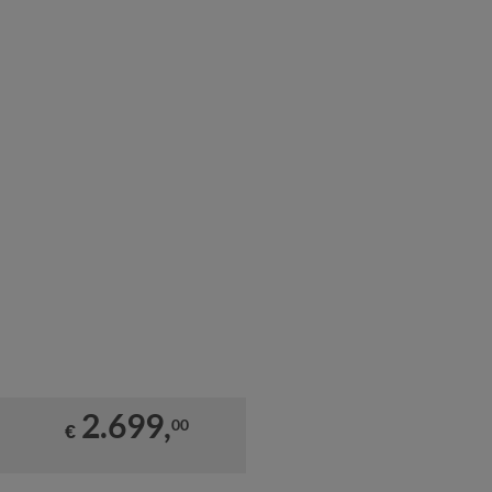
2.699,
00
€