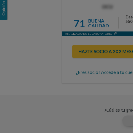
OCU
Des
71
BUENA
550
CALIDAD
ANALIZADO EN EL LABORATORIO
HAZTE SOCIO A 2€ 2 MES
¿Eres socio? Accede a tu cue