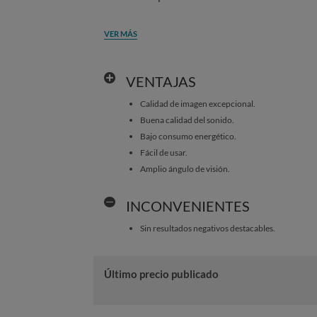
VER MÁS
VENTAJAS
Calidad de imagen excepcional.
Buena calidad del sonido.
Bajo consumo energético.
Fácil de usar.
Amplio ángulo de visión.
INCONVENIENTES
Sin resultados negativos destacables.
Último precio publicado