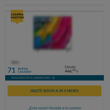
COMPRA
MAESTRA
OCU
Desde
71
BUENA
65
466,
CALIDAD
€
ANALIZADO EN EL LABORATORIO
HAZTE SOCIO A 2€ 2 MESES
¿Eres socio? Accede a tu cuenta