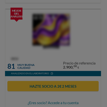
MEJOR
DEL
ANÁLISIS
OCU
Precio de referencia
81
MUY BUENA
00
2.900,
CALIDAD
€
ANALIZADO EN EL LABORATORIO
HAZTE SOCIO A 2€ 2 MESES
¿Eres socio? Accede a tu cuenta