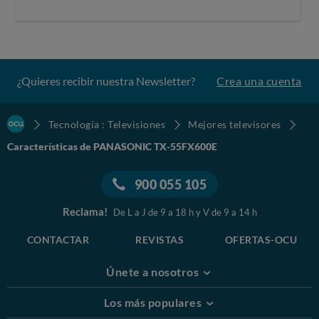
¿Quieres recibir nuestra Newsletter?
Crea una cuenta
Tecnología : Televisiones
Mejores televisores
Características de PANASONIC TX-55FX600E
900 055 105
Reclama!
De L a J de 9 a 18 h y V de 9 a 14 h
CONTACTAR
REVISTAS
OFERTAS-OCU
Únete a nosotros
Los más populares