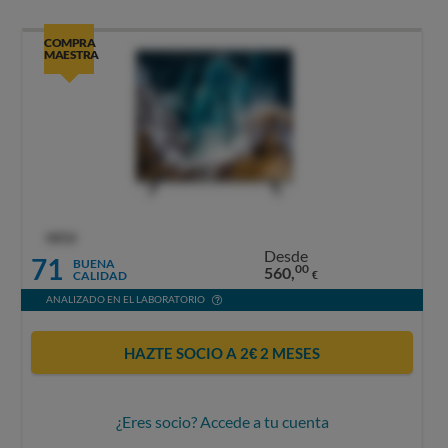
COMPRA
MAESTRA
OCU
Desde
71
BUENA
00
560,
CALIDAD
€
ANALIZADO EN EL LABORATORIO
HAZTE SOCIO A 2€ 2 MESES
¿Eres socio? Accede a tu cuenta