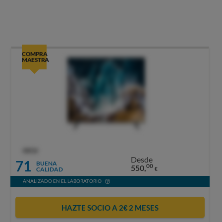
COMPRA
MAESTRA
OCU
Desde
71
BUENA
00
550,
CALIDAD
€
ANALIZADO EN EL LABORATORIO
HAZTE SOCIO A 2€ 2 MESES