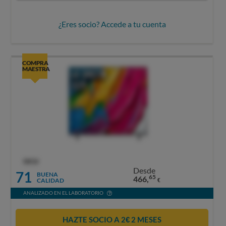
¿Eres socio? Accede a tu cuenta
COMPRA
MAESTRA
OCU
Desde
71
BUENA
65
466,
CALIDAD
€
ANALIZADO EN EL LABORATORIO
HAZTE SOCIO A 2€ 2 MESES