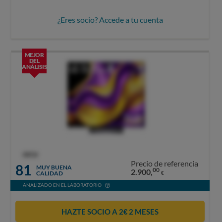
¿Eres socio? Accede a tu cuenta
MEJOR
DEL
ANÁLISIS
OCU
Precio de referencia
81
MUY BUENA
00
2.900,
CALIDAD
€
ANALIZADO EN EL LABORATORIO
HAZTE SOCIO A 2€ 2 MESES