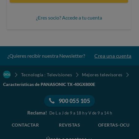
¿Eres socio? Accede a tu cuenta
¿Quieres recibir nuestra Newsletter?
Crea una cuenta
Tecnología : Televisiones
Mejores televisores
Características de PANASONIC TX-40GX800E
900 055 105
Reclama!
De L a J de 9 a 18 h y V de 9 a 14 h
CONTACTAR
REVISTAS
OFERTAS-OCU
Únete a nosotros