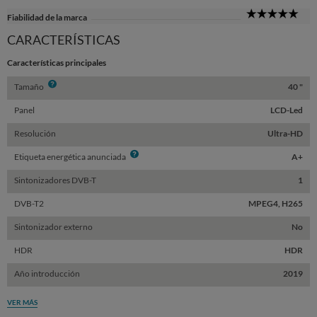
5
Fiabilidad de la marca
Sta
CARACTERÍSTICAS
Características principales
Info
Tamaño
40 "
Panel
LCD-Led
Resolución
Ultra-HD
Info
Etiqueta energética anunciada
A+
Sintonizadores DVB-T
1
DVB-T2
MPEG4, H265
Sintonizador externo
No
HDR
HDR
Año introducción
2019
VER MÁS