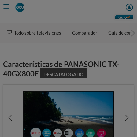
Skip
to
main
Guio
content
Todo sobre televisiones
Comparador
Guía de comp
Características de PANASONIC TX-
40GX800E
DESCATALOGADO