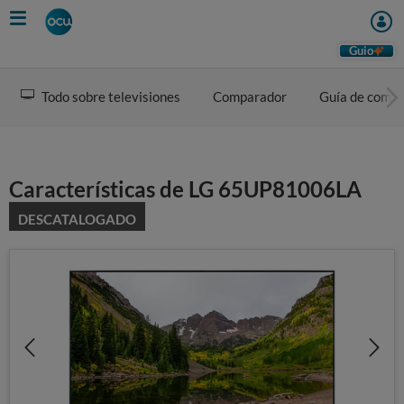
Skip
to
main
Guio
content
Todo sobre televisiones
Comparador
Guía de comp
Características de LG 65UP81006LA
DESCATALOGADO