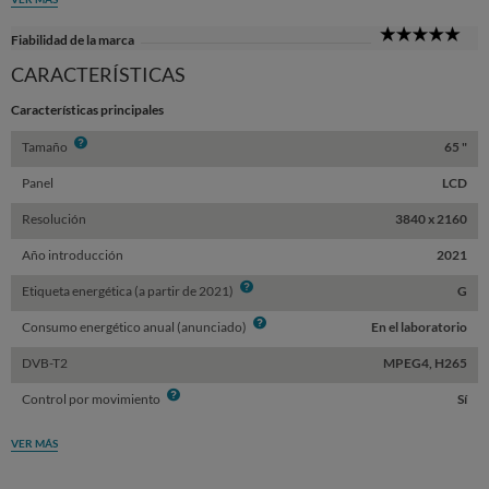
5
Fiabilidad de la marca
Sta
CARACTERÍSTICAS
Características principales
Info
Tamaño
65 "
Panel
LCD
Resolución
3840 x 2160
Año introducción
2021
Info
Etiqueta energética (a partir de 2021)
G
Info
Consumo energético anual (anunciado)
En el laboratorio
DVB-T2
MPEG4, H265
Info
Control por movimiento
Sí
VER MÁS