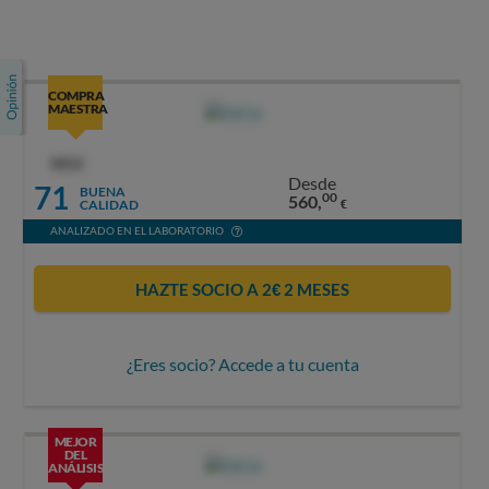
COMPRA
MAESTRA
OCU
Desde
71
BUENA
00
560,
CALIDAD
€
ANALIZADO EN EL LABORATORIO
HAZTE SOCIO A 2€ 2 MESES
¿Eres socio? Accede a tu cuenta
MEJOR
DEL
ANÁLISIS