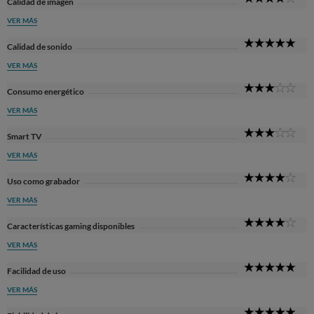
Calidad de imagen
Sta
VER MÁS
5
Calidad de sonido
Sta
VER MÁS
3
Consumo energético
Sta
VER MÁS
3
Smart TV
Sta
VER MÁS
4
Uso como grabador
Sta
VER MÁS
4
Características gaming disponibles
Sta
VER MÁS
5
Facilidad de uso
Sta
VER MÁS
5