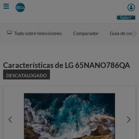
Skip
to
main
Guio
content
Todo sobre televisiones
Comparador
Guía de comp
Características de LG 65NANO786QA
DESCATALOGADO