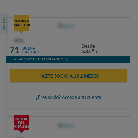
COMPRA
MAESTRA
OCU
Desde
71
BUENA
00
550,
CALIDAD
€
ANALIZADO EN EL LABORATORIO
HAZTE SOCIO A 2€ 2 MESES
¿Eres socio? Accede a tu cuenta
MEJOR
DEL
ANÁLISIS