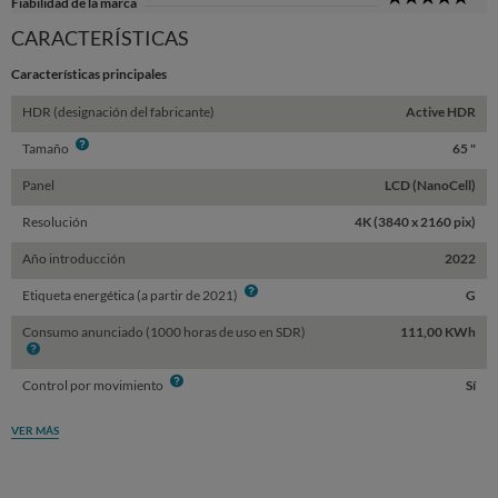
Fiabilidad de la marca
Sta
CARACTERÍSTICAS
Características principales
HDR (designación del fabricante)
Active HDR
Info
Tamaño
65 "
Panel
LCD (NanoCell)
Resolución
4K (3840 x 2160 pix)
Año introducción
2022
Info
Etiqueta energética (a partir de 2021)
G
Consumo anunciado (1000 horas de uso en SDR)
111,00 KWh
Info
Info
Control por movimiento
Sí
VER MÁS