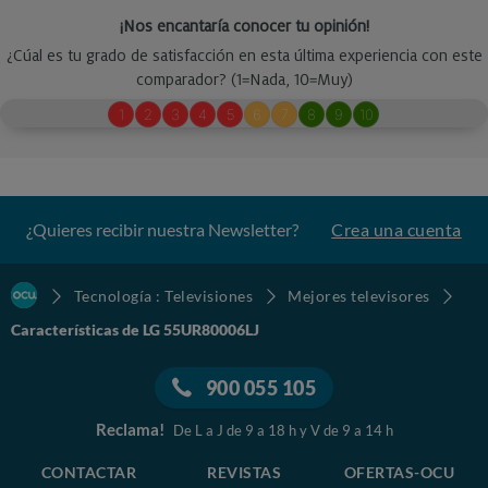
¿Quieres recibir nuestra Newsletter?
Crea una cuenta
Tecnología : Televisiones
Mejores televisores
Características de LG 55UR80006LJ
900 055 105
Reclama!
De L a J de 9 a 18 h y V de 9 a 14 h
CONTACTAR
REVISTAS
OFERTAS-OCU