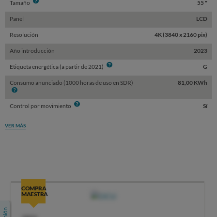
Info
Tamaño
55 "
Panel
LCD
Resolución
4K (3840 x 2160 pix)
Año introducción
2023
Info
Etiqueta energética (a partir de 2021)
G
Consumo anunciado (1000 horas de uso en SDR)
81,00 KWh
Info
Info
Control por movimiento
Sí
VER MÁS
COMPRA
MAESTRA