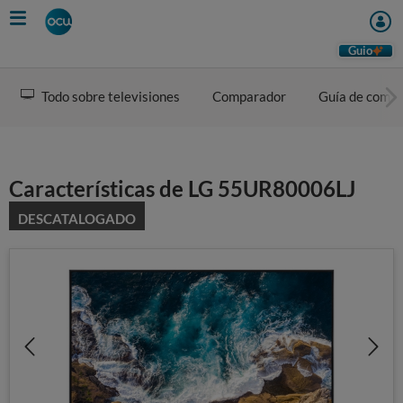
Skip
to
main
Guio
content
Todo sobre televisiones
Comparador
Guía de comp
Características de LG 55UR80006LJ
DESCATALOGADO