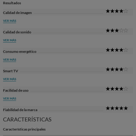
Resultados
4
Calidad de imagen
Sta
VER MÁS
3
Calidad de sonido
Sta
VER MÁS
4
Consumo energético
Sta
VER MÁS
4
Smart TV
Sta
VER MÁS
4
Facilidad de uso
Sta
VER MÁS
5
Fiabilidad de la marca
Sta
CARACTERÍSTICAS
Características principales