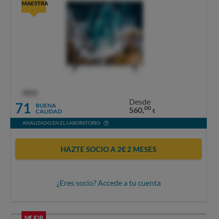
MAESTRA
OCU
Desde
71
BUENA
00
560,
CALIDAD
€
ANALIZADO EN EL LABORATORIO
HAZTE SOCIO A 2€ 2 MESES
¿Eres socio? Accede a tu cuenta
MEJOR