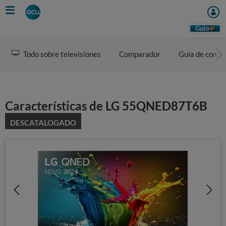
Skip
to
main
Guio
content
Todo sobre televisiones
Comparador
Guía de comp
Características de LG 55QNED87T6B
DESCATALOGADO