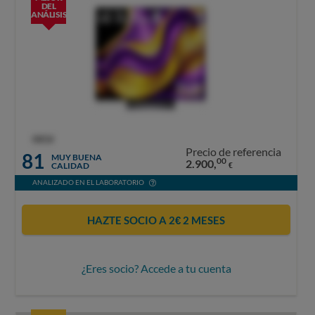
DEL
ANÁLISIS
OCU
Precio de referencia
81
MUY BUENA
00
2.900,
CALIDAD
€
ANALIZADO EN EL LABORATORIO
HAZTE SOCIO A 2€ 2 MESES
¿Eres socio? Accede a tu cuenta