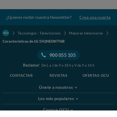
¿Quieres recibir nuestra Newsletter?
Crea una cuenta
Tecnología : Televisiones
Mejores televisores
Características de LG 55QNED87T6B
900 055 105
Reclama!
De L a J de 9 a 18 h y V de 9 a 14 h
CONTACTAR
REVISTAS
OFERTAS-OCU
Únete a nosotros
Los más populares
Conoce OCU