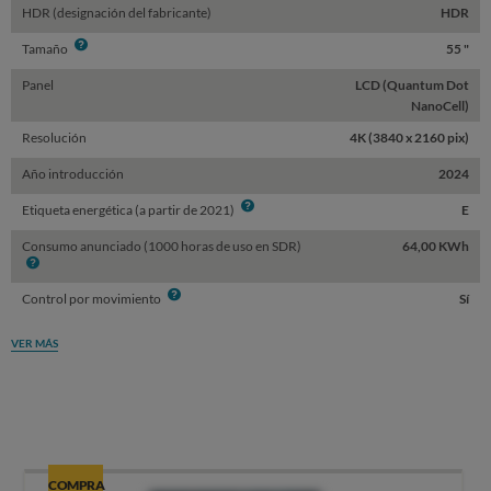
HDR (designación del fabricante)
HDR
Info
Tamaño
55 "
Panel
LCD (Quantum Dot
NanoCell)
Resolución
4K (3840 x 2160 pix)
Año introducción
2024
Info
Etiqueta energética (a partir de 2021)
E
Consumo anunciado (1000 horas de uso en SDR)
64,00 KWh
Info
Info
Control por movimiento
Sí
VER MÁS
COMPRA