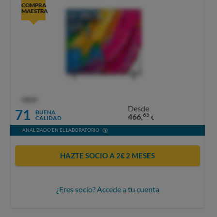
COMPRA
MAESTRA
OCU
Desde
71
BUENA
65
466,
CALIDAD
€
ANALIZADO EN EL LABORATORIO
HAZTE SOCIO A 2€ 2 MESES
¿Eres socio? Accede a tu cuenta