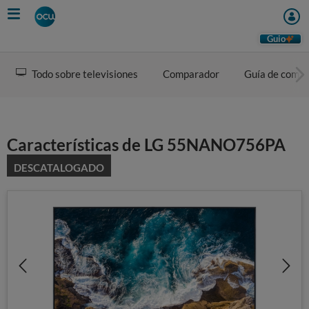
Skip
to
main
Guio
content
Todo sobre televisiones
Comparador
Guía de comp
Características de LG 55NANO756PA
DESCATALOGADO