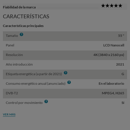
5
Fiabilidad de la marca
Sta
CARACTERÍSTICAS
Características principales
Info
Tamaño
55 "
Panel
LCD Nanocell
Resolución
4K (3840 x 2160 px)
Año introducción
2021
Info
Etiqueta energética (a partir de 2021)
G
Info
Consumo energético anual (anunciado)
En el laboratorio
DVB-T2
MPEG4, H265
Info
Control por movimiento
Sí
VER MÁS