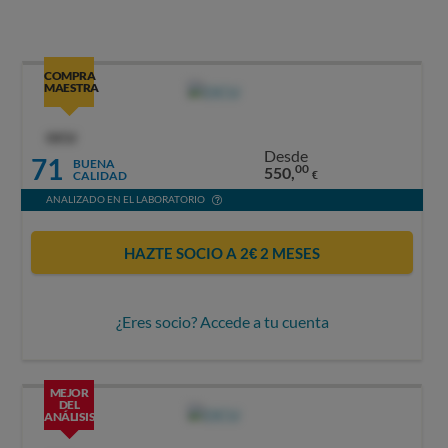
COMPRA
MAESTRA
OCU
Desde
71
BUENA
00
550,
CALIDAD
€
ANALIZADO EN EL LABORATORIO
HAZTE SOCIO A 2€ 2 MESES
¿Eres socio? Accede a tu cuenta
MEJOR
DEL
ANÁLISIS