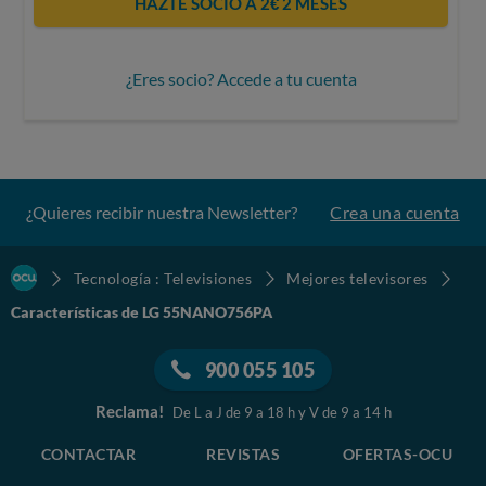
HAZTE SOCIO A 2€ 2 MESES
¿Eres socio? Accede a tu cuenta
¿Quieres recibir nuestra Newsletter?
Crea una cuenta
Tecnología : Televisiones
Mejores televisores
Características de LG 55NANO756PA
900 055 105
Reclama!
De L a J de 9 a 18 h y V de 9 a 14 h
CONTACTAR
REVISTAS
OFERTAS-OCU