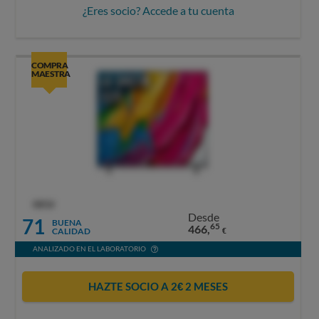
¿Eres socio? Accede a tu cuenta
COMPRA
MAESTRA
OCU
Desde
71
BUENA
65
466,
CALIDAD
€
ANALIZADO EN EL LABORATORIO
HAZTE SOCIO A 2€ 2 MESES