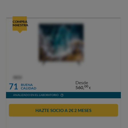
COMPRA
MAESTRA
OCU
Desde
71
BUENA
00
560,
CALIDAD
€
ANALIZADO EN EL LABORATORIO
HAZTE SOCIO A 2€ 2 MESES