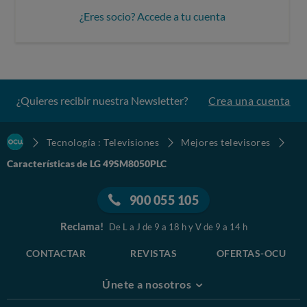
¿Eres socio? Accede a tu cuenta
¿Quieres recibir nuestra Newsletter?
Crea una cuenta
Tecnología : Televisiones
Mejores televisores
Características de LG 49SM8050PLC
900 055 105
Reclama!
De L a J de 9 a 18 h y V de 9 a 14 h
CONTACTAR
REVISTAS
OFERTAS-OCU
Únete a nosotros