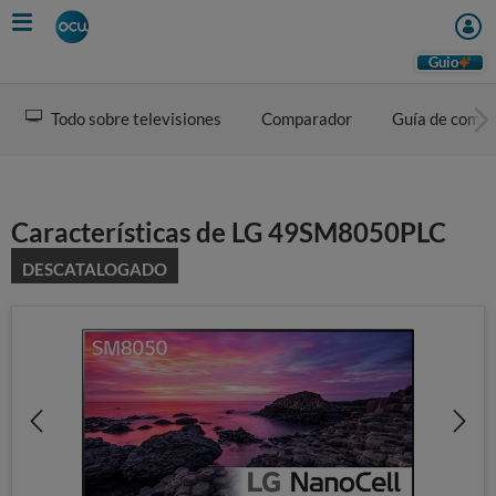
Skip
to
main
Guio
content
Todo sobre televisiones
Comparador
Guía de comp
Características de LG 49SM8050PLC
DESCATALOGADO