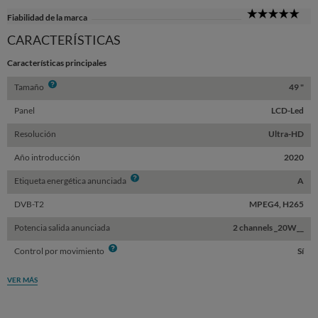
5
Fiabilidad de la marca
Sta
CARACTERÍSTICAS
Características principales
Info
Tamaño
49 "
Panel
LCD-Led
Resolución
Ultra-HD
Año introducción
2020
Info
Etiqueta energética anunciada
A
DVB-T2
MPEG4, H265
Potencia salida anunciada
2 channels _20W__
Info
Control por movimiento
Sí
VER MÁS