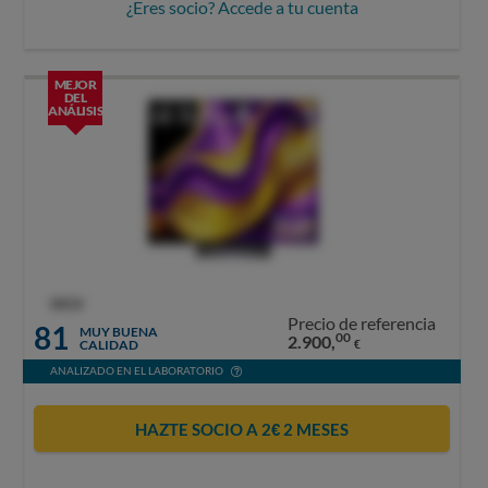
¿Eres socio? Accede a tu cuenta
MEJOR
DEL
ANÁLISIS
OCU
Precio de referencia
81
MUY BUENA
00
2.900,
CALIDAD
€
ANALIZADO EN EL LABORATORIO
HAZTE SOCIO A 2€ 2 MESES