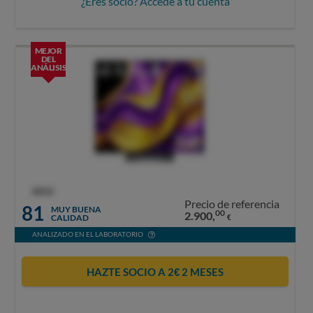
¿Eres socio? Accede a tu cuenta
MEJOR
DEL
ANÁLISIS
OCU
Precio de referencia
81
MUY BUENA
00
2.900,
CALIDAD
€
ANALIZADO EN EL LABORATORIO
HAZTE SOCIO A 2€ 2 MESES