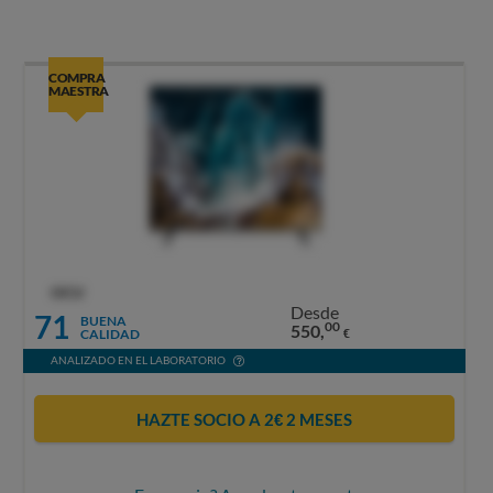
COMPRA
MAESTRA
OCU
Desde
71
BUENA
00
550,
CALIDAD
€
ANALIZADO EN EL LABORATORIO
HAZTE SOCIO A 2€ 2 MESES