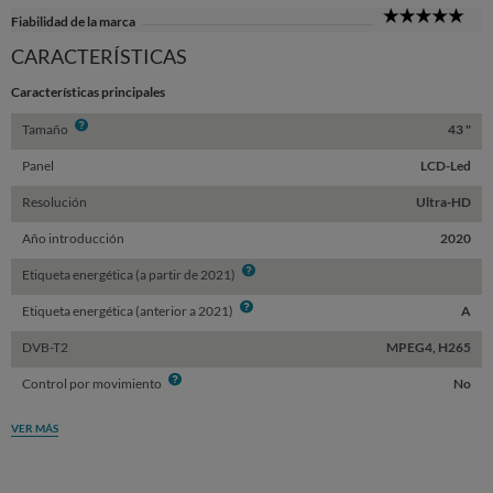
5
Fiabilidad de la marca
Sta
CARACTERÍSTICAS
Características principales
Info
Tamaño
43 "
Panel
LCD-Led
Resolución
Ultra-HD
Año introducción
2020
Info
Etiqueta energética (a partir de 2021)
Info
Etiqueta energética (anterior a 2021)
A
DVB-T2
MPEG4, H265
Info
Control por movimiento
No
VER MÁS