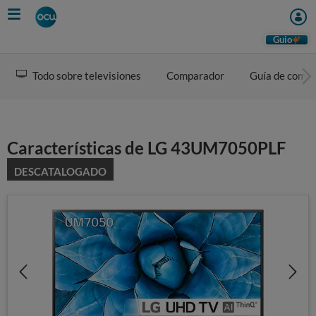
Skip
to
main
Guio
content
Todo sobre televisiones
Comparador
Guía de comp
Características de LG 43UM7050PLF
DESCATALOGADO