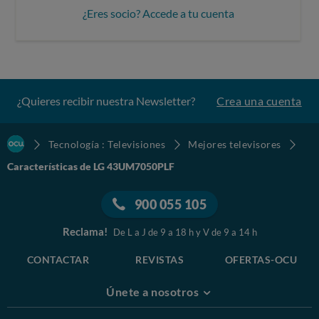
¿Eres socio? Accede a tu cuenta
¿Quieres recibir nuestra Newsletter?
Crea una cuenta
Tecnología : Televisiones
Mejores televisores
Características de LG 43UM7050PLF
900 055 105
Reclama!
De L a J de 9 a 18 h y V de 9 a 14 h
CONTACTAR
REVISTAS
OFERTAS-OCU
Únete a nosotros