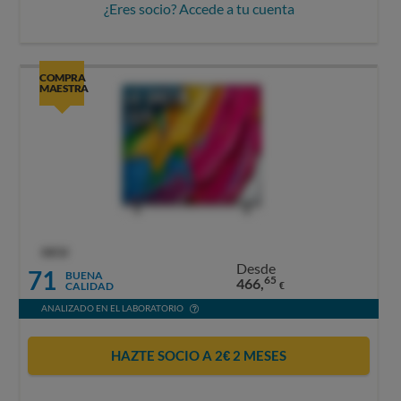
¿Eres socio? Accede a tu cuenta
COMPRA
MAESTRA
OCU
Desde
71
BUENA
65
466,
CALIDAD
€
ANALIZADO EN EL LABORATORIO
HAZTE SOCIO A 2€ 2 MESES