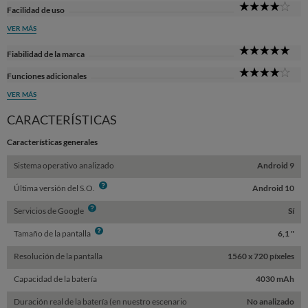
4
Facilidad de uso
Sta
VER MÁS
5
Fiabilidad de la marca
Sta
4
Funciones adicionales
Sta
VER MÁS
CARACTERÍSTICAS
Características generales
Sistema operativo analizado
Android 9
Info
Última versión del S.O.
Android 10
Info
Servicios de Google
Sí
Info
Tamaño de la pantalla
6,1 "
Resolución de la pantalla
1560 x 720 píxeles
Capacidad de la batería
4030 mAh
Duración real de la batería (en nuestro escenario
No analizado