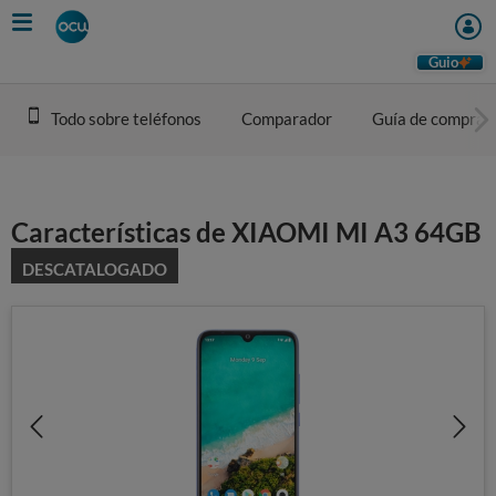
Skip
to
main
Guio
content
Todo sobre teléfonos
Comparador
Guía de compra
Características de XIAOMI MI A3 64GB
DESCATALOGADO