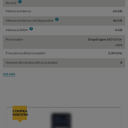
Info
de uso)
Memoria interna
64 GB
Info
Memoria interna real disponible
46 GB
Info
Memoria RAM
4 GB
Procesador
Snapdragon 665 Octa-
core
Frecuencia del procesador
2,00 GHz
Número de núcleos del procesador
8
VER MÁS
COMPRA
MAESTRA