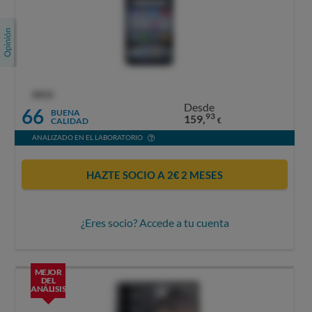
OCU
Desde
66
BUENA
93
159,
CALIDAD
€
ANALIZADO EN EL LABORATORIO
HAZTE SOCIO A 2€ 2 MESES
¿Eres socio? Accede a tu cuenta
MEJOR
DEL
ANÁLISIS