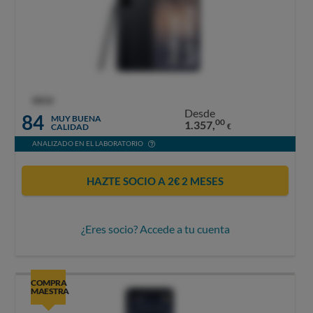
OCU
Desde
84
MUY BUENA
00
1.357,
CALIDAD
€
ANALIZADO EN EL LABORATORIO
HAZTE SOCIO A 2€ 2 MESES
¿Eres socio? Accede a tu cuenta
COMPRA
MAESTRA