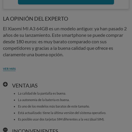
LA OPINIÓN DEL EXPERTO
El Xiaomi MI A3 64GB es un modelo antiguo: ya han pasado 2
años de su lanzamiento. Este smartphone se puede comprar
desde 180 euros: es muy barato comparado con sus
competidores y gracias a la buena calidad que ofrece es
claramente una buena opción.
VER MÁS
VENTAJAS
La calidad de la pantalla es buena.
La autonomía de la batería es buena.
Es uno de los modelos más baratos de este tamaño.
Está actualizado: tiene la última versión del sistema operativo.
Es posible usar dos tarjetas SIM diferentes a la vez (dual SIM).
INCONVENIENTES