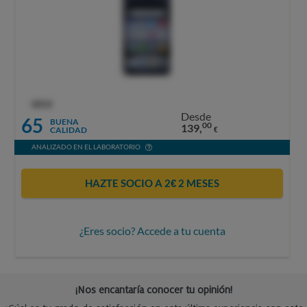
OCU
Desde
65
BUENA
00
139,
CALIDAD
€
ANALIZADO EN EL LABORATORIO
HAZTE SOCIO A 2€ 2 MESES
¿Eres socio? Accede a tu cuenta