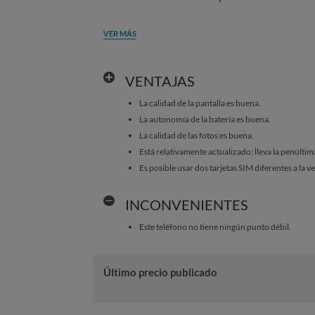
VER MÁS
VENTAJAS
La calidad de la pantalla es buena.
La autonomía de la batería es buena.
La calidad de las fotos es buena.
Está relativamente actualizado: lleva la penúltim
Es posible usar dos tarjetas SIM diferentes a la v
INCONVENIENTES
Este teléfono no tiene ningún punto débil.
Último precio publicado