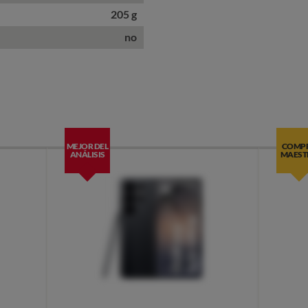
205 g
no
MEJOR DEL
COMP
ANÁLISIS
MAEST