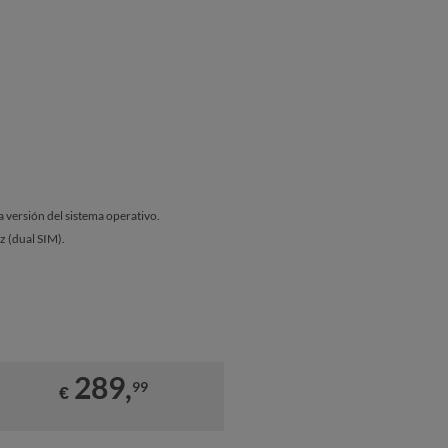
a versión del sistema operativo.
ez (dual SIM).
289,
99
€