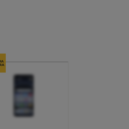
RA
RA