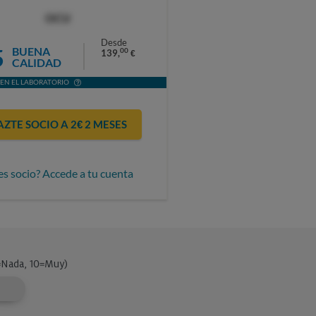
OCU
Desde
5
BUENA
00
139,
€
CALIDAD
EN EL LABORATORIO
AZTE SOCIO A 2€ 2 MESES
es socio? Accede a tu cuenta