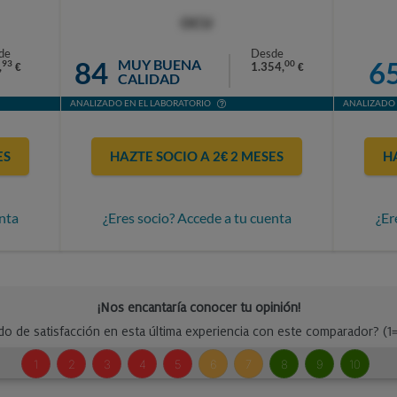
OCU
de
Desde
84
6
MUY BUENA
93
00
,
1.354,
€
€
CALIDAD
ANALIZADO EN EL LABORATORIO
ANALIZADO 
ES
HAZTE SOCIO A 2€ 2 MESES
H
nta
¿Eres socio? Accede a tu cuenta
¿Er