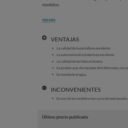
modelos.
VER MÁS
VENTAJAS
La calidad de la pantalla es excelente.
La autonomía de la batería es excelente.
La calidad de las fotos es buena.
Es posible usar dos tarjetas SIM diferentes a la v
Es resistente al agua.
INCONVENIENTES
Es uno de los modelos más caros de este tamaño
Último precio publicado