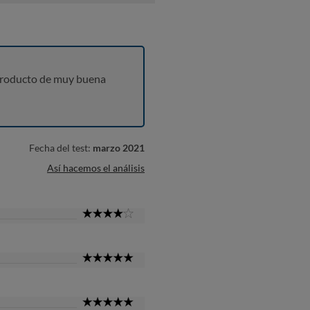
producto de muy buena
Fecha del test:
marzo 2021
Así hacemos el análisis
4
Star
5
Star
5