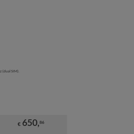
ez (dual SIM).
.
650,
86
€