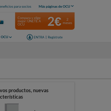
eneficios para socios
Más páginas de OCU
2€
Compara y elige
2
mejor: ÚNETE A
meses
OCU
s OCU
ENTRA
|
Regístrate
s
vos productos, nuevas
cterísticas