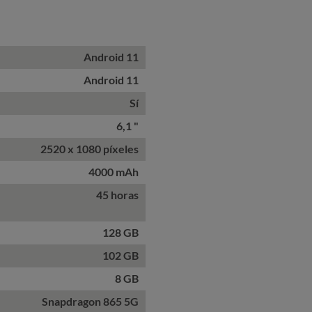
Android 11
Android 11
Sí
6,1 "
2520 x 1080 píxeles
4000 mAh
45 horas
128 GB
102 GB
8 GB
Snapdragon 865 5G