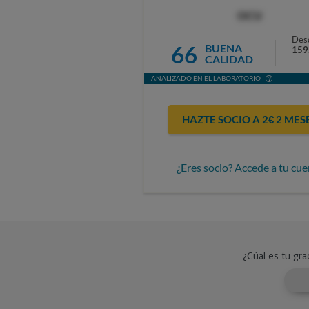
OCU
Des
66
BUENA
159
CALIDAD
ANALIZADO EN EL LABORATORIO
HAZTE SOCIO A 2€ 2 MES
¿Eres socio? Accede a tu cue