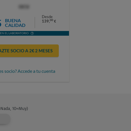
OCU
Desde
5
BUENA
00
139,
€
CALIDAD
EN EL LABORATORIO
AZTE SOCIO A 2€ 2 MESES
es socio? Accede a tu cuenta