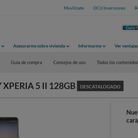
Movilízate
OCU Inversiones
B
Guio
Asesorarme sobre vivienda
Informarme
Ver ventaja
Guía de compra
Consejos de uso
Todos los contenido
Y XPERIA 5 II 128GB
DESCATALOGADO
Nue
cara