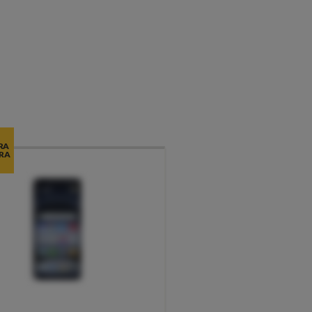
RA
RA