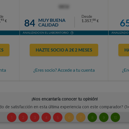
OCU
de
Desde
84
6
MUY BUENA
93
00
,
1.357,
€
€
CALIDAD
ANALIZADO EN EL LABORATORIO
ANALIZADO 
ES
HAZTE SOCIO A 2€ 2 MESES
H
nta
¿Eres socio? Accede a tu cuenta
¿Er