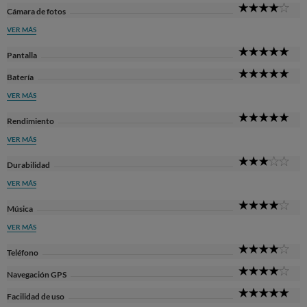
4
Cámara de fotos
Sta
VER MÁS
5
Pantalla
Sta
5
Batería
Sta
VER MÁS
5
Rendimiento
Sta
VER MÁS
3
Durabilidad
Sta
VER MÁS
4
Música
Sta
VER MÁS
4
Teléfono
Sta
4
Navegación GPS
Sta
5
Facilidad de uso
Sta