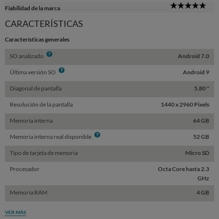
5
Fiabilidad de la marca
Sta
CARACTERÍSTICAS
Características generales
Info
SO analizado
Android 7.0
Info
Última versión SO
Android 9
Diagonal de pantalla
5,80 "
Resolución de la pantalla
1440 x 2960 Pixels
Memoria interna
64 GB
Info
Memoria interna real disponible
52 GB
Tipo de tarjeta de memoria
Micro SD
Procesador
Octa Core hasta 2.3
GHz
Memoria RAM
4 GB
VER MÁS