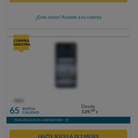
¿Eres socio? Accede a tu cuenta
COMPRA
MAESTRA
OCU
Desde
65
BUENA
00
139,
CALIDAD
€
ANALIZADO EN EL LABORATORIO
HAZTE SOCIO A 2€ 2 MESES