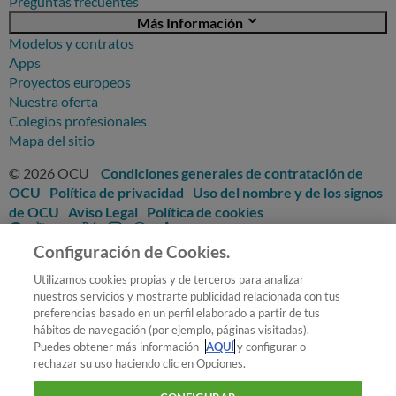
Preguntas frecuentes
Más Información
Modelos y contratos
Apps
Proyectos europeos
Nuestra oferta
Colegios profesionales
Mapa del sitio
© 2026 OCU
Condiciones generales de contratación de
OCU
Política de privacidad
Uso del nombre y de los signos
de OCU
Aviso Legal
Política de cookies
Configuración de Cookies.
Utilizamos cookies propias y de terceros para analizar
nuestros servicios y mostrarte publicidad relacionada con tus
preferencias basado en un perfil elaborado a partir de tus
hábitos de navegación (por ejemplo, páginas visitadas).
Puedes obtener más información
AQUÍ
y configurar o
rechazar su uso haciendo clic en Opciones.