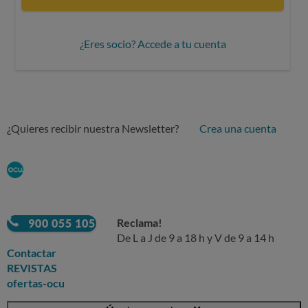
¿Eres socio? Accede a tu cuenta
¿Quieres recibir nuestra Newsletter?
Crea una cuenta
Tecnología : Teléfono y smartphone
Teléfonos móviles
Características de SAMSUNG GALAXY S8
Reclama!
900 055 105
De L a J de 9 a 18 h y V de 9 a 14 h
Contactar
REVISTAS
ofertas-ocu