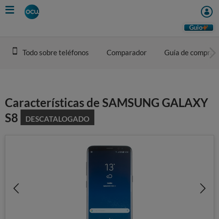
Skip
to
main
Guio
content
Todo sobre teléfonos
Comparador
Guía de compra
Características de SAMSUNG GALAXY
S8
DESCATALOGADO