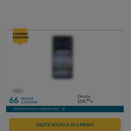
COMPRA
MAESTRA
OCU
Desde
66
BUENA
93
159,
CALIDAD
€
ANALIZADO EN EL LABORATORIO
HAZTE SOCIO A 2€ 2 MESES