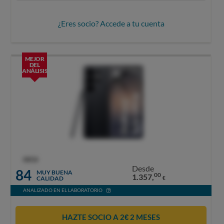
¿Eres socio? Accede a tu cuenta
MEJOR
DEL
ANÁLISIS
OCU
Desde
84
MUY BUENA
00
1.357,
CALIDAD
€
ANALIZADO EN EL LABORATORIO
HAZTE SOCIO A 2€ 2 MESES