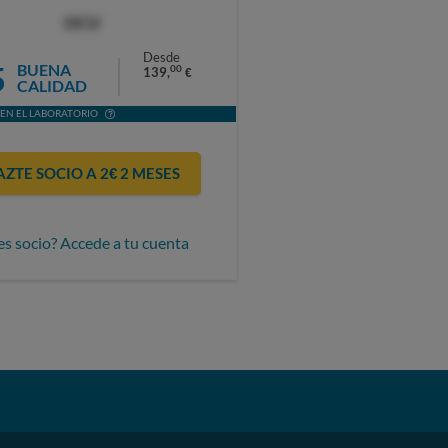
OCU
Desde
5
BUENA
00
139,
€
CALIDAD
EN EL LABORATORIO
AZTE SOCIO A 2€ 2 MESES
es socio? Accede a tu cuenta