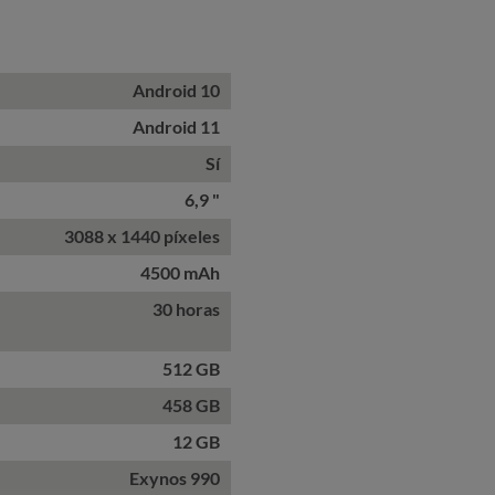
Android 10
Android 11
Sí
6,9 "
3088 x 1440 píxeles
4500 mAh
30 horas
512 GB
458 GB
12 GB
Exynos 990