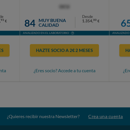
OCU
de
Desde
84
6
MUY BUENA
93
00
,
1.354,
€
€
CALIDAD
ANALIZADO EN EL LABORATORIO
ANALIZADO 
ES
HAZTE SOCIO A 2€ 2 MESES
H
nta
¿Eres socio? Accede a tu cuenta
¿Er
¿Quieres recibir nuestra Newsletter?
Crea una cuenta