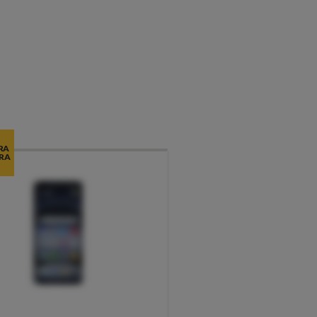
RA
RA