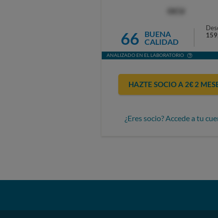
OCU
Des
66
BUENA
159
CALIDAD
ANALIZADO EN EL LABORATORIO
HAZTE SOCIO A 2€ 2 MES
¿Eres socio? Accede a tu cue