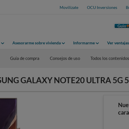
Movilízate
OCU Inversiones
B
Guio
Asesorarme sobre vivienda
Informarme
Ver ventaja
Guía de compra
Consejos de uso
Todos los contenido
AMSUNG GALAXY NOTE20 ULTRA 5G 
Nue
cara