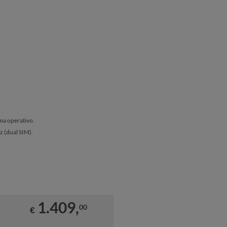
ema operativo.
ez (dual SIM).
1.409,
00
€