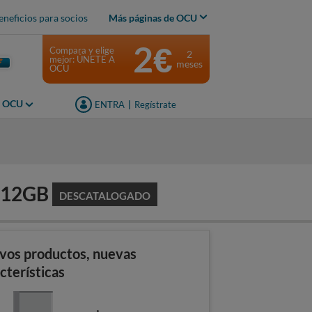
eneficios para socios
Más páginas de OCU
2€
Compara y elige
2
mejor: ÚNETE A
meses
OCU
s OCU
ENTRA
|
Regístrate
s
512GB
DESCATALOGADO
vos productos, nuevas
cterísticas