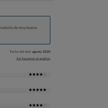
producto de muy buena
Fecha del test:
agosto 2020
Así hacemos el análisis
4
Star
5
Star
4