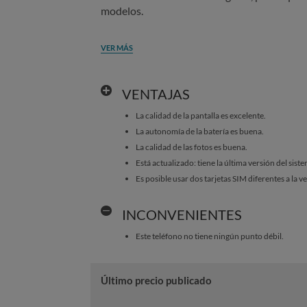
modelos.
VER MÁS
VENTAJAS
La calidad de la pantalla es excelente.
La autonomía de la batería es buena.
La calidad de las fotos es buena.
Está actualizado: tiene la última versión del sist
Es posible usar dos tarjetas SIM diferentes a la v
INCONVENIENTES
Este teléfono no tiene ningún punto débil.
Último precio publicado