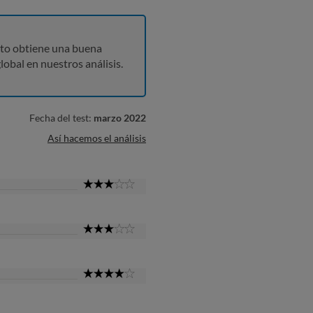
to obtiene una buena
lobal en nuestros análisis.
Fecha del test:
marzo 2022
Así hacemos el análisis
3
Star
3
Star
4
Star