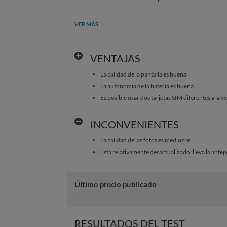
VER MÁS
VENTAJAS
La calidad de la pantalla es buena.
La autonomía de la batería es buena.
Es posible usar dos tarjetas SIM diferentes a la v
INCONVENIENTES
La calidad de las fotos es mediocre.
Está relativamente desactualizado: lleva la ante
Último precio publicado
RESULTADOS DEL TEST