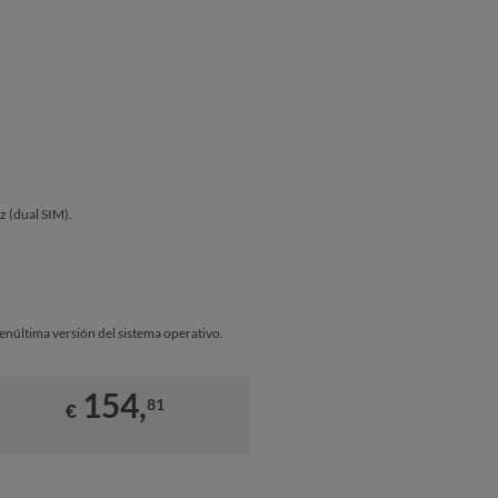
ez (dual SIM).
penúltima versión del sistema operativo.
154,
81
€