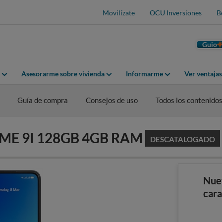
Movilízate
OCU Inversiones
B
Guio
Asesorarme sobre vivienda
Informarme
Ver ventaja
Guía de compra
Consejos de uso
Todos los contenido
ALME 9I 128GB 4GB RAM
DESCATALOGADO
Nue
cara