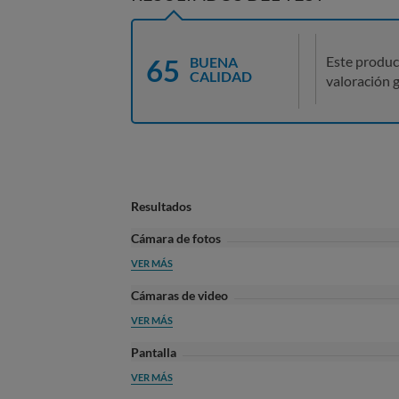
65
Este produc
BUENA
CALIDAD
valoración g
Resultados
Cámara de fotos
VER MÁS
Cámaras de video
VER MÁS
Pantalla
VER MÁS