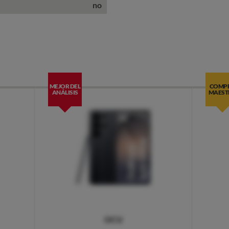
no
MEJOR DEL
COMP
ANÁLISIS
MAEST
OCU