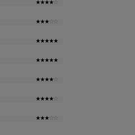
4
Star
3
Star
5
Star
5
Star
4
Star
4
Star
3
Star