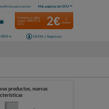
eneficios para socios
Más páginas de OCU
2€
Compara y elige
2
mejor: ÚNETE A
meses
OCU
s OCU
ENTRA
|
Regístrate
s
vos productos, nuevas
cterísticas