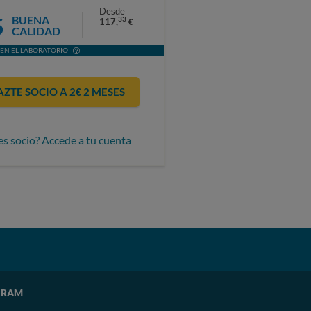
Desde
5
BUENA
33
117,
€
CALIDAD
EN EL LABORATORIO
AZTE SOCIO A 2€ 2 MESES
es socio? Accede a tu cuenta
B RAM