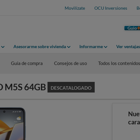
Movilízate
OCU Inversiones
B
Guio
Asesorarme sobre vivienda
Informarme
Ver ventaja
Guía de compra
Consejos de uso
Todos los contenido
CO M5S 64GB
DESCATALOGADO
Nue
cara