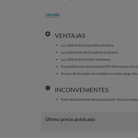
VER MÁS
VENTAJAS
La calidad de la pantalla es buena.
La autonomía de la batería es buena.
La calidad de las fotos es buena.
Es posible usar dos tarjetas SIM diferentes a la v
Es uno de los mejores modelos en este rango de 
INCONVENIENTES
Está relativamente desactualizado: lleva la ante
Último precio publicado