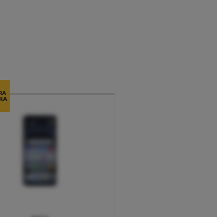
RA
RA