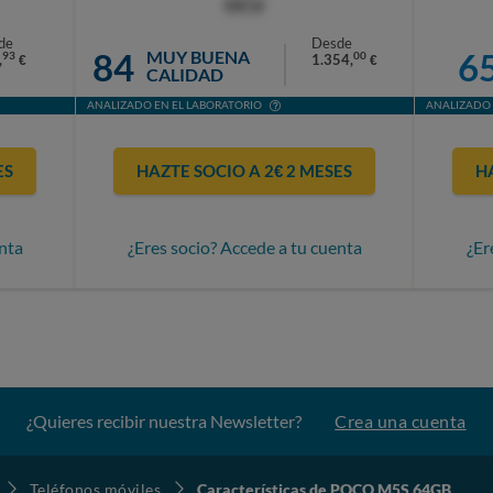
OCU
de
Desde
84
6
MUY BUENA
93
00
,
1.354,
€
€
CALIDAD
ANALIZADO EN EL LABORATORIO
ANALIZADO 
ES
HAZTE SOCIO A 2€ 2 MESES
H
nta
¿Eres socio? Accede a tu cuenta
¿Er
¿Quieres recibir nuestra Newsletter?
Crea una cuenta
Teléfonos móviles
Características de POCO M5S 64GB