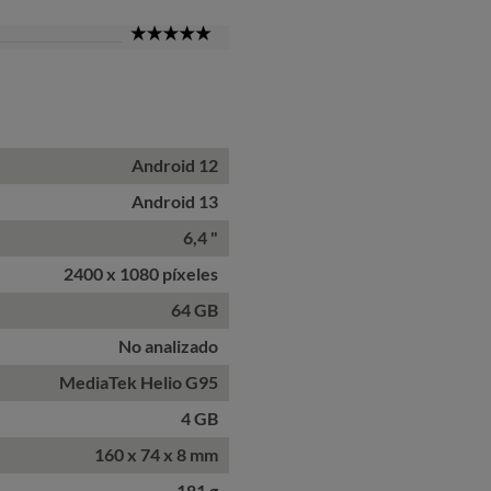
5
Star
Android 12
Android 13
6,4 "
2400 x 1080 píxeles
64 GB
No analizado
MediaTek Helio G95
4 GB
160 x 74 x 8 mm
181 g