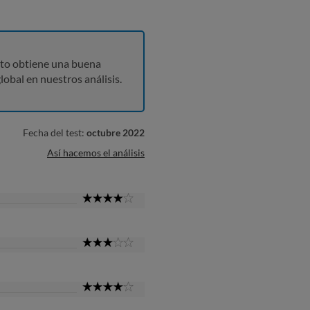
to obtiene una buena
lobal en nuestros análisis.
Fecha del test:
octubre 2022
Así hacemos el análisis
4
Star
3
Star
4
Star