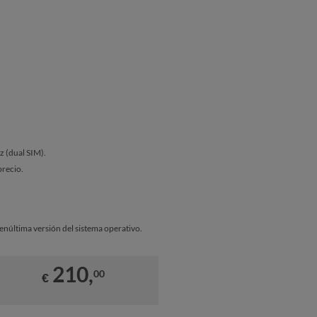
ez (dual SIM).
precio.
penúltima versión del sistema operativo.
210,
00
€