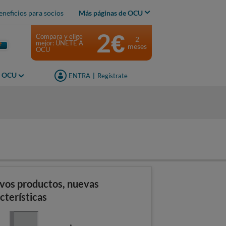
eneficios para socios
Más páginas de OCU
2€
Compara y elige
2
mejor: ÚNETE A
meses
OCU
s OCU
ENTRA
|
Regístrate
s
vos productos, nuevas
cterísticas