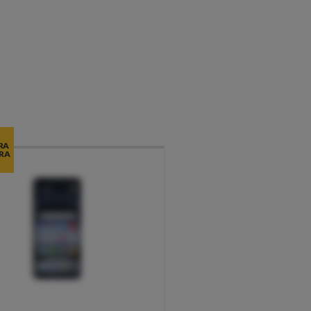
RA
RA