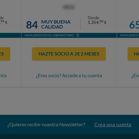
OCU
de
Desde
84
6
MUY BUENA
93
00
,
1.354,
€
€
CALIDAD
ANALIZADO EN EL LABORATORIO
ANALIZADO 
ES
HAZTE SOCIO A 2€ 2 MESES
H
nta
¿Eres socio? Accede a tu cuenta
¿Er
¿Quieres recibir nuestra Newsletter?
Crea una cuenta