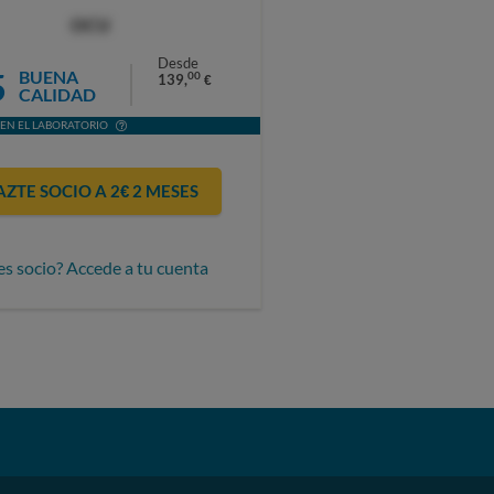
OCU
Desde
5
BUENA
00
139,
€
CALIDAD
EN EL LABORATORIO
AZTE SOCIO A 2€ 2 MESES
es socio? Accede a tu cuenta