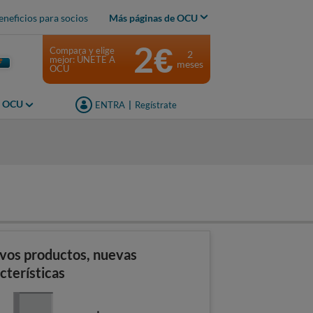
eneficios para socios
Más páginas de OCU
2€
Compara y elige
2
mejor: ÚNETE A
meses
OCU
s OCU
ENTRA
|
Regístrate
s
vos productos, nuevas
cterísticas