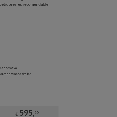
mpetidores, es recomendable
ema operativo.
dores de tamaño similar.
595,
20
€