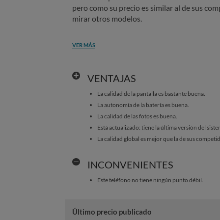
pero como su precio es similar al de sus co
mirar otros modelos.
VER MÁS
VENTAJAS
La calidad de la pantalla es bastante buena.
La autonomía de la batería es buena.
La calidad de las fotos es buena.
Está actualizado: tiene la última versión del sist
La calidad global es mejor que la de sus competi
INCONVENIENTES
Este teléfono no tiene ningún punto débil.
Último precio publicado