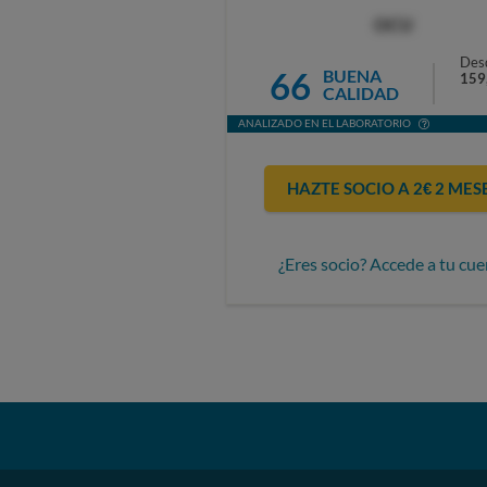
OCU
Des
66
BUENA
159
CALIDAD
ANALIZADO EN EL LABORATORIO
HAZTE SOCIO A 2€ 2 MES
¿Eres socio? Accede a tu cue