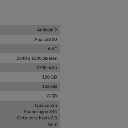
Android 9
Android 10
6,4 "
2340 x 1080 píxeles
3700 mAh
128 GB
106 GB
8 GB
Qualcomm
Snapdragon 845
Octa-core hasta 2.8
GHz