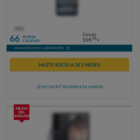
OCU
Desde
66
BUENA
93
159,
CALIDAD
€
ANALIZADO EN EL LABORATORIO
HAZTE SOCIO A 2€ 2 MESES
¿Eres socio? Accede a tu cuenta
MEJOR
DEL
ANÁLISIS