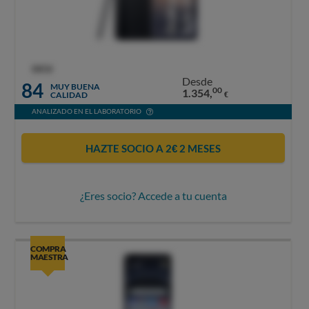
OCU
Desde
84
MUY BUENA
00
1.354,
CALIDAD
€
ANALIZADO EN EL LABORATORIO
HAZTE SOCIO A 2€ 2 MESES
¿Eres socio? Accede a tu cuenta
COMPRA
MAESTRA