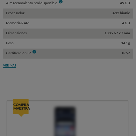
Info
Almacenamiento real disponible
49 GB
Procesador
A15 bionic
Memoria RAM
4 GB
Dimensiones
138 x 67 x 7 mm
Peso
145 g
Info
Certificación IP
IP67
VER MÁS
COMPRA
MAESTRA