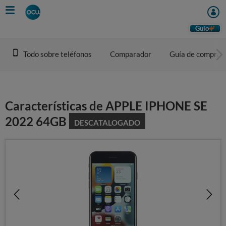
Skip
to
main
Guio
content
Todo sobre teléfonos
Comparador
Guía de compra
Características de APPLE IPHONE SE
2022 64GB
DESCATALOGADO