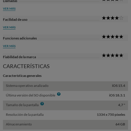
Llamadas
Sta
VER MÁS
4
Facilidad de uso
Sta
VER MÁS
5
Funciones adicionales
Sta
VER MÁS
5
Fiabilidad de la marca
Sta
CARACTERÍSTICAS
Características generales
Sistema operativo analizado
iOS 15.4
Info
Última versión del SO disponible
iOS 18.3.1
Info
Tamaño de la pantalla
4,7 "
Resolución de la pantalla
1334 x 750 píxeles
Almacenamiento
64 GB