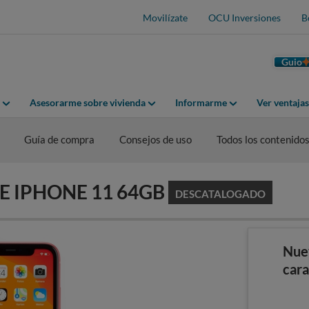
Movilízate
OCU Inversiones
B
Guio
Asesorarme sobre vivienda
Informarme
Ver ventaja
Guía de compra
Consejos de uso
Todos los contenido
PLE IPHONE 11 64GB
DESCATALOGADO
Nue
cara