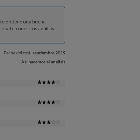
to obtiene una buena
lobal en nuestros análisis.
Fecha del test:
septiembre 2019
Así hacemos el análisis
4
Star
4
Star
3
Star