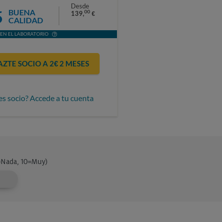
Desde
5
BUENA
00
139,
€
CALIDAD
EN EL LABORATORIO
AZTE SOCIO A 2€ 2 MESES
es socio? Accede a tu cuenta