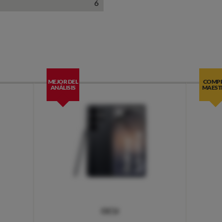
6
MEJOR DEL
COMP
ANÁLISIS
MAEST
OCU