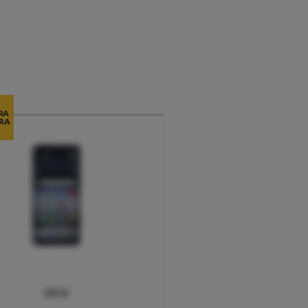
RA
RA
OCU