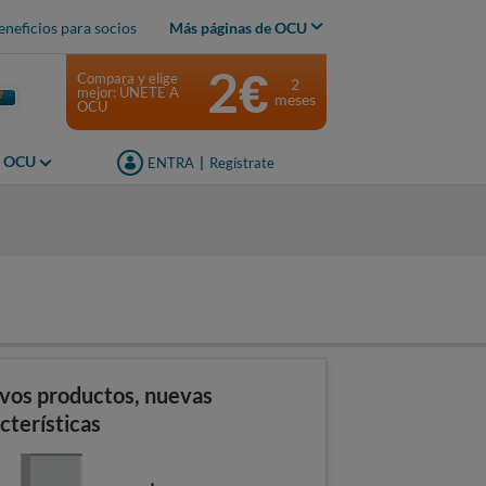
eneficios para socios
Más páginas de OCU
2€
Compara y elige
2
mejor: ÚNETE A
meses
OCU
s OCU
ENTRA
|
Regístrate
s
vos productos, nuevas
cterísticas