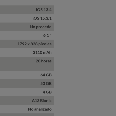
iOS 13.4
iOS 15.3.1
No procede
6,1 "
1792 x 828 píxeles
3110 mAh
28 horas
64 GB
53 GB
4 GB
A13 Bionic
No analizado