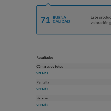
71
Este produc
BUENA
CALIDAD
valoración g
Resultados
Cámaras de fotos
VER MÁS
Pantalla
VER MÁS
Batería
VER MÁS