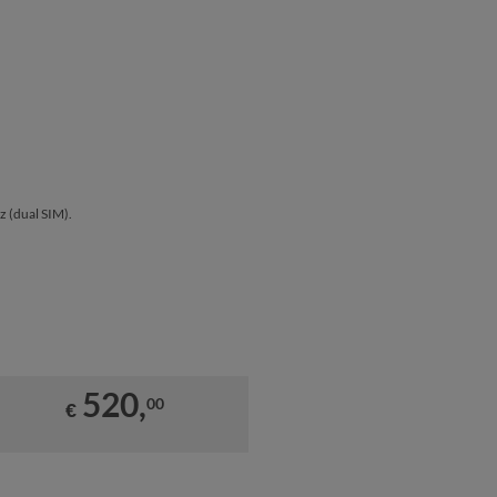
ez (dual SIM).
520,
00
€