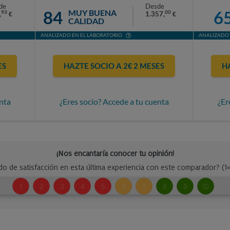
de
Desde
84
6
MUY BUENA
93
00
,
1.357,
€
€
CALIDAD
ANALIZADO EN EL LABORATORIO
ANALIZADO 
ES
HAZTE SOCIO A 2€ 2 MESES
H
nta
¿Eres socio? Accede a tu cuenta
¿Er