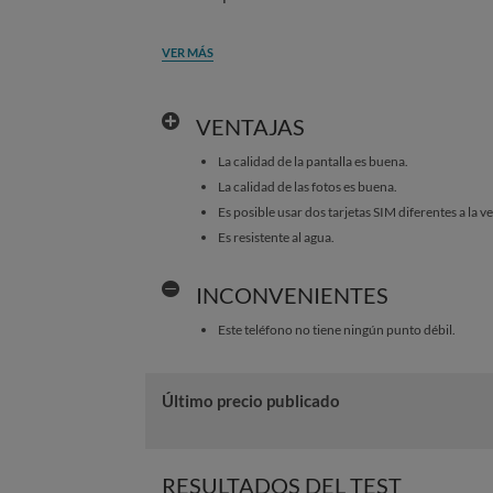
VER MÁS
VENTAJAS
La calidad de la pantalla es buena.
La calidad de las fotos es buena.
Es posible usar dos tarjetas SIM diferentes a la v
Es resistente al agua.
INCONVENIENTES
Este teléfono no tiene ningún punto débil.
Último precio publicado
RESULTADOS DEL TEST