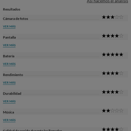
Así hacemos el análisis
Resultados
3
Cámara de fotos
Sta
VER MÁS
4
Pantalla
Sta
VER MÁS
5
Batería
Sta
VER MÁS
4
Rendimiento
Sta
VER MÁS
4
Durabilidad
Sta
VER MÁS
2
Música
Sta
VER MÁS
4
Calidad de sonido durante las llamadas