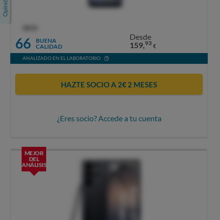
OCU
Desde
66
BUENA
93
159,
CALIDAD
€
ANALIZADO EN EL LABORATORIO
HAZTE SOCIO A 2€ 2 MESES
¿Eres socio? Accede a tu cuenta
MEJOR
DEL
ANÁLISIS