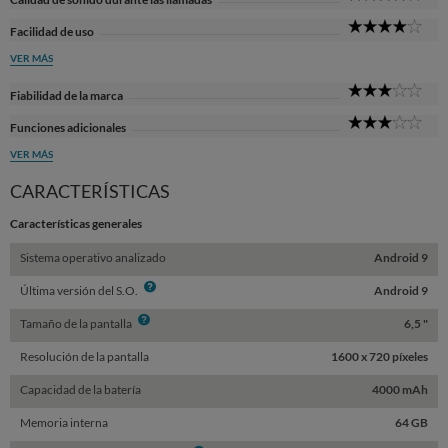
Sta
4
Facilidad de uso
Sta
VER MÁS
3
Fiabilidad de la marca
Sta
3
Funciones adicionales
Sta
VER MÁS
CARACTERÍSTICAS
Características generales
Sistema operativo analizado
Android 9
Info
Última versión del S.O.
Android 9
Info
Tamaño de la pantalla
6,5 "
Resolución de la pantalla
1600 x 720 píxeles
Capacidad de la batería
4000 mAh
Memoria interna
64 GB