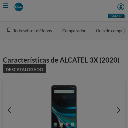
Skip
to
main
Guio
content
Todo sobre teléfonos
Comparador
Guía de compra
Características de ALCATEL 3X (2020)
DESCATALOGADO