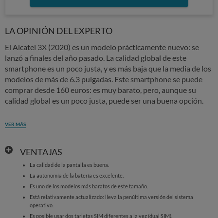
LA OPINIÓN DEL EXPERTO
El Alcatel 3X (2020) es un modelo prácticamente nuevo: se
lanzó a finales del año pasado. La calidad global de este
smartphone es un poco justa, y es más baja que la media de los
modelos de más de 6.3 pulgadas. Este smartphone se puede
comprar desde 160 euros: es muy barato, pero, aunque su
calidad global es un poco justa, puede ser una buena opción.
VER MÁS
VENTAJAS
La calidad de la pantalla es buena.
La autonomía de la batería es excelente.
Es uno de los modelos más baratos de este tamaño.
Está relativamente actualizado: lleva la penúltima versión del sistema
operativo.
Es posible usar dos tarjetas SIM diferentes a la vez (dual SIM).