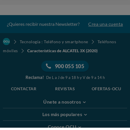
¿Quieres recibir nuestra Newsletter?
Crea una cuenta
Tecnología : Teléfono y smartphone
Teléfonos
móviles
Características de ALCATEL 3X (2020)
900 055 105
Reclama!
De L a J de 9 a 18 h y V de 9 a 14 h
CONTACTAR
REVISTAS
OFERTAS-OCU
Únete a nosotros
Los más populares
Conoce OCU