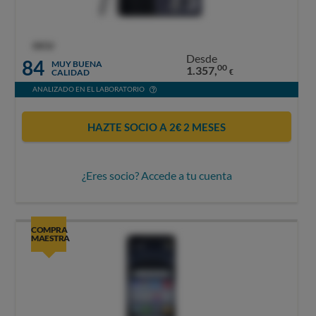
OCU
Desde
84
MUY BUENA
00
1.357,
CALIDAD
€
ANALIZADO EN EL LABORATORIO
HAZTE SOCIO A 2€ 2 MESES
¿Eres socio? Accede a tu cuenta
COMPRA
MAESTRA