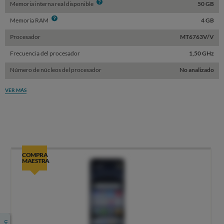
Info
Memoria interna real disponible
50 GB
Info
Memoria RAM
4 GB
Procesador
MT6763V/V
Frecuencia del procesador
1,50 GHz
Número de núcleos del procesador
No analizado
VER MÁS
COMPRA
MAESTRA